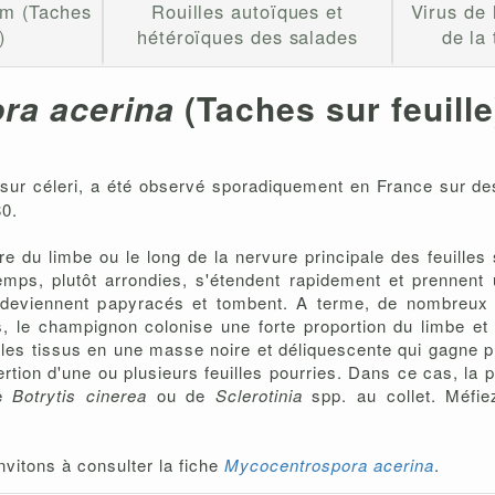
um (Taches
Rouilles autoïques et
Virus de
)
hétéroïques des salades
de la
ra acerina
(Taches sur feuille
t sur céleri, a été observé sporadiquement en France sur des
0.
e du limbe ou le long de la nervure principale des feuilles 
emps, plutôt arrondies, s'étendent rapidement et prennent
, deviennent papyracés et tombent. A terme, de nombreux 
s, le champignon colonise une forte proportion du limbe et 
ant les tissus en une masse noire et déliquescente qui gagn
ertion d'une ou plusieurs feuilles pourries. Dans ce cas, la p
de
Botrytis cinerea
ou de
Sclerotinia
spp. au collet. Méfie
vitons à consulter la fiche
Mycocentrospora acerina
.