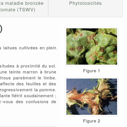
 la maladie bronzée
Phytotoxicités
 tomate (TSWV)
)
 laitues cultivées en plein
situées à proximité du sol.
Figure 1
 une teinte marron à brune
trous parsèment le limbe.
affecte des feuilles et des
e progressivement la pomme.
lante flétrit soudainement ;
z-vous des confusions de
Figure 2