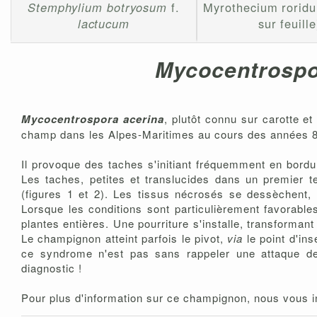
Stemphylium botryosum
f.
Myrothecium rorid
lactucum
sur feuille
Mycocentrospo
Mycocentrospora acerina
, plutôt connu sur carotte e
champ dans les Alpes-Maritimes au cours des années 8
Il provoque des taches s'initiant fréquemment en bordur
Les taches, petites et translucides dans un premier t
(figures 1 et 2). Les tissus nécrosés se dessèchent
Lorsque les conditions sont particulièrement favorable
plantes entières. Une pourriture s'installe, transform
Le champignon atteint parfois le pivot,
via
le point d'ins
ce syndrome n'est pas sans rappeler une attaque 
diagnostic !
Pour plus d'information sur ce champignon, nous vous in