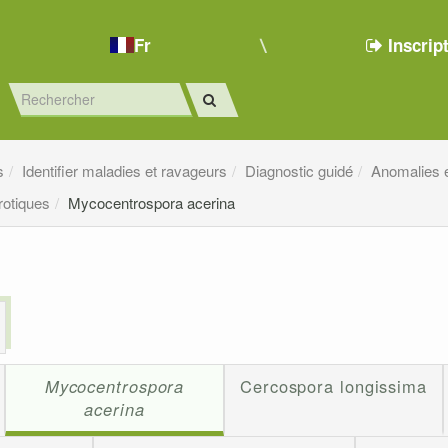
Fr
Inscrip
s
Identifier maladies et ravageurs
Diagnostic guidé
Anomalies e
rotiques
Mycocentrospora acerina
Mycocentrospora
Cercospora longissima
acerina