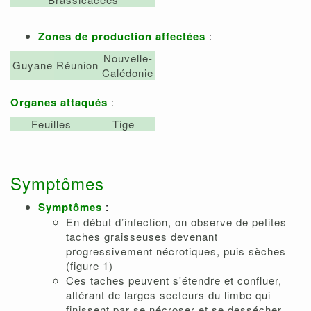
Zones de production affectées
:
Nouvelle-
Guyane
Réunion
Calédonie
Organes attaqués
:
Feuilles
Tige
Symptômes
Symptômes
:
En début d’infection, on observe de petites
taches graisseuses devenant
progressivement nécrotiques, puis sèches
(figure 1)
Ces taches peuvent s'étendre et confluer,
altérant de larges secteurs du limbe qui
finissent par se nécroser et se dessécher.