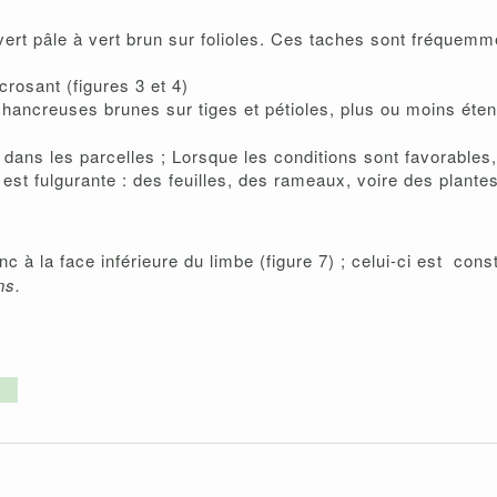
ert pâle à vert brun sur folioles. Ces taches sont fréquem
crosant (figures 3 et 4)
chancreuses brunes sur tiges et pétioles,
plus ou moins éten
dans les parcelles ; Lorsque les conditions sont favorables
est fulgurante : des feuilles, des rameaux, voire des plante
anc
à la face inférieure du limbe (figure 7) ; celui-ci est cons
ns.