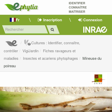
IDENTIFIER
CONNAÎTRE
MAÎTRISER 
Fr
Inscription
Connexion
Cultures : Identifier, connaître,
contrôler
VigiJardin
Fiches ravageurs et
maladies
Insectes et acariens phytophages
Mineuse du
poireau