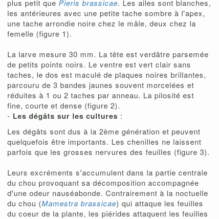
plus petit que
Pieris brassicae
. Les ailes sont blanches,
les antérieures avec une petite tache sombre à l'apex,
une tache arrondie noire chez le mâle, deux chez la
femelle (figure 1).
La larve mesure 30 mm. La tête est verdâtre parsemée
de petits points noirs. Le ventre est vert clair sans
taches, le dos est maculé de plaques noires brillantes,
parcouru de 3 bandes jaunes souvent morcelées et
réduites à 1 ou 2 taches par anneau. La pilosité est
fine, courte et dense (figure 2).
-
Les dégâts sur les cultures
:
Les dégâts sont dus à la 2ème génération et peuvent
quelquefois être importants. Les chenilles ne laissent
parfois que les grosses nervures des feuilles (figure 3).
Leurs excréments s'accumulent dans la partie centrale
du chou provoquant sa décomposition accompagnée
d'une odeur nauséabonde. Contrairement à la noctuelle
du chou (
Mamestra brassicae
) qui attaque les feuilles
du coeur de la plante, les piérides attaquent les feuilles