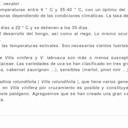
. necator
.
emperaturas entre 4 ° C y 35-40 ° C, con un óptimo del
 horas dependiendo de las condiciones climáticas. La tasa 
días a 22 ° C y se detienen a los 35 días.
 desarrollo del hongo, así como al riego. Lo mismo ocurr
.
a las temperaturas estivales. Son necesarios vientos fuertes
 de
Vitis vinifera
y
V. labrusca
son más o menos suscept
itaceae. Las variedades de uva se han clasificado en tres g
, cabernet sauvignon ...), sensibles (merlot, pinot noir ..
dinia
rotundifolia
(
Vitis rotundifolia
), que tiene varios gene
ón en
Vitis vinifera
por cruzamiento es posible y constituy
a este patógeno. Agreguemos que se han creado una gran ca
ia.