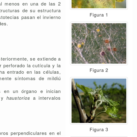
 al menos en una de las 2
structuras de su estructura
Figura 1
totecias pasan el invierno
des.
:
teriormente, se extiende a
 perforado la cutícula y la
Figura 2
ha entrado en las células,
rmente síntomas de mildiú
s en un órgano e inician
s y
haustorios
a intervalos
Figura 3
oros perpendiculares en el