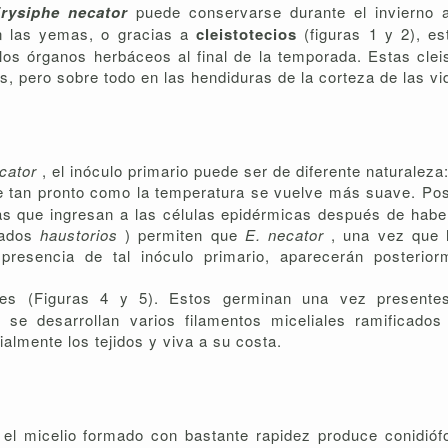
rysiphe necator
puede conservarse durante el invierno
n las yemas, o gracias a
cleistotecios
(figuras 1 y 2), e
los órganos herbáceos al final de la temporada. Estas cleis
s, pero sobre todo en las hendiduras de la corteza de las vi
ecator
, el inóculo primario puede ser de diferente naturaleza
e tan pronto como la temperatura se vuelve más suave. Pos
das que ingresan a las células epidérmicas después de haber
mados
haustorios
) permiten que
E. necator
, una vez que 
presencia de tal inóculo primario, aparecerán posterio
tes (Figuras 4 y 5). Estos germinan una vez presente
, se desarrollan varios filamentos miceliales ramificado
ialmente los tejidos y viva a su costa.
, el micelio formado con bastante rapidez produce conidióf