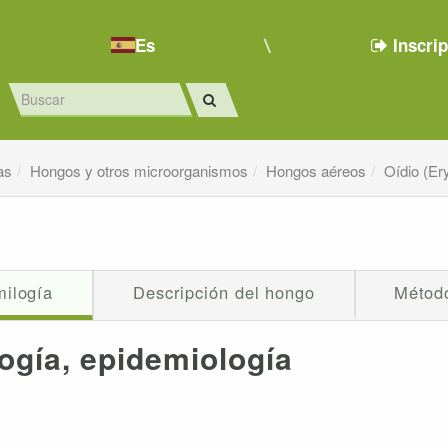
Es
Inscri
as
Hongos y otros microorganismos
Hongos aéreos
Oídio (Er
milogía
Descripción del hongo
Método
ogía, epidemiología