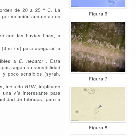
 orden de 20 a 25 ° C. La
Figura 6
de germinación aumenta con
e con las lluvias finas, a
 (3 m / s) para asegurar la
ibles a
E. necator
. Esta
rupos según su sensibilidad
.) y poco sensibles (syrah,
Figura 7
s, incluido
RUN,
implicado
e una vía interesante para
ntidad de híbridos, pero a
Figura 8