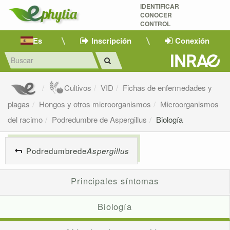
IDENTIFICAR
CONOCER
CONTROL
Es
Inscripción
Conexión
Cultivos
VID
Fichas de enfermedades y
plagas
Hongos y otros microorganismos
Microorganismos
del racimo
Podredumbre de Aspergillus
Biología
Podredumbrede
Aspergillus
Principales síntomas
Biología