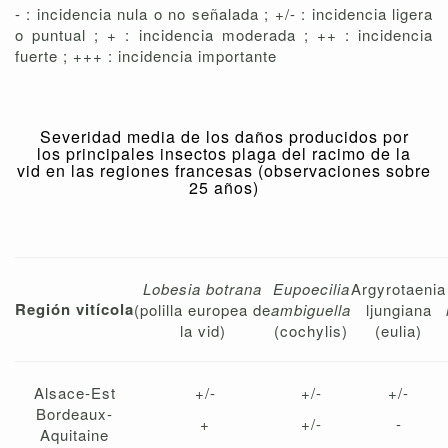
- : incidencia nula o no señalada ; +/- : incidencia ligera
o puntual ; + : incidencia moderada ; ++ : incidencia
fuerte ; +++ : incidencia importante
Severidad media de los daños producidos por
los principales insectos plaga del racimo de la
vid en las regiones francesas (observaciones sobre
25 años)
Lobesia botrana
Eupoecilia
Argyrotaenia
Región vitícola
(polilla europea de
ambiguella
ljungiana
la vid)
(cochylis)
(eulia)
Alsace-Est
+/-
+/-
+/-
Bordeaux-
+
+/-
-
Aquitaine