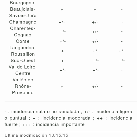
Bourgogne-
Beaujolais-
+
+
-
Savoie-Jura
Champagne
+/-
+/-
-
Charentes-
+/-
+/-
-
Cognac
Corse
+/-
+/-
-
Languedoc-
+
+/-
+/-
Roussillon
Sud-Ouest
+
+/-
+/-
Val de Loire-
+/-
+/-
-
Centre
Vallée de
Rhône-
+
+/-
-
Provence
- : incidencia nula o no señalada ; +/- : incidencia ligera
o puntual ; + : incidencia moderada ; ++ : incidencia
fuerte ; +++ : incidencia importante
Última modificación:10/15/15