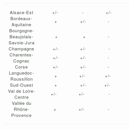
Alsace-Est
+/-
-
+/-
Bordeaux-
+
+/-
-
Aquitaine
Bourgogne-
Beaujolais-
+
+
-
Savoie-Jura
Champagne
+/-
+/-
-
Charentes-
+/-
+/-
-
Cognac
Corse
+/-
+/-
-
Languedoc-
+
+/-
+/-
Roussillon
Sud-Ouest
+
+/-
+/-
Val de Loire-
+/-
+/-
-
Centre
Vallée du
Rhône-
+
+/-
-
Provence