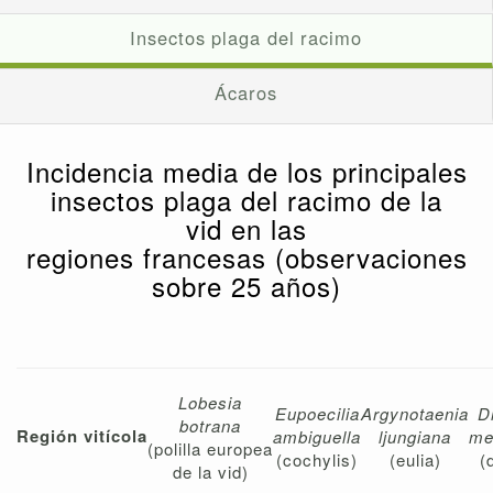
Insectos plaga del racimo
Ácaros
Incidencia media de los principales
insectos plaga del racimo de la
vid en las
regiones francesas (observaciones
sobre 25 años)
Lobesia
Eupoecilia
Argynotaenia
D
botrana
Región vitícola
ambiguella
ljungiana
me
(polilla europea
(cochylis)
(eulia)
(
de la vid)