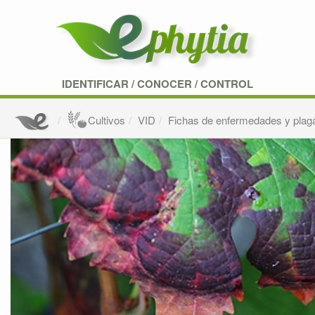
IDENTIFICAR
/
CONOCER
/
CONTROL
Cultivos
VID
Fichas de enfermedades y plag