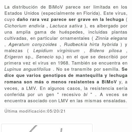
La distribución de BiMoV parece ser limitada en los
Estados Unidos (especialmente en Florida). Este virus,
cuyo
daño rara vez parece ser grave en la lechuga
(
Cichorium endivia
,
Lactuca sativa
), es albergado por
una amplia gama de huéspedes, incluidas plantas
cultivadas, en particular ornamentales (
Zinnia elegans
,
Ageratum conyzoides
,
Rudbeckia hirta hybrida
) y
malezas (
Lepidium virginicum
,
Bidens pilosa
,
Erigeron
sp.,
Senecio
sp.) en el que se describió por
primera vez el virus en 1968. También se encuentra en
Lupinus angustifolius
. No se transmite por semilla.
Se
dice que varios genotipos de mantequilla y lechuga
romana son más o menos resistentes a BiMoV
y, a
veces, a LMV. En algunos casos, la resistencia sería
conferida por un gen " recesivo
bi
" . A veces se
encuentra asociado con LMV en las mismas ensaladas.
Última modificación:05/20/21