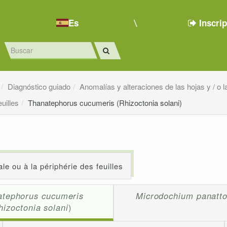
Es
Inscri
Diagnóstico guiado
Anomalías y alteraciones de las hojas y / o
euilles
Thanatephorus cucumeris (Rhizoctonia solani)
le ou à la périphérie des feuilles
atephorus cucumeris
Microdochium panatt
hizoctonia solani
)