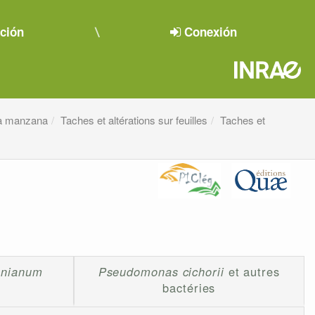
pción
Conexión
 la manzana
Taches et altérations sur feuilles
Taches et
onianum
Pseudomonas cichorii
et autres
bactéries