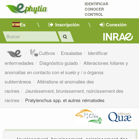
IDENTIFICAR
CONOCER
CONTROL
Es
Inscripción
Conexión
Cultivos
Ensaladas
Identificar
enfermedades
Diagnóstico guiado
Alteraciones foliares y
anomalías en contacto con el suelo y / o órganos
subterráneos
Altérations et anomalies des
racines
Jaunissement, brunissement, noircissement des
racines
Pratylenchus spp. et autres nématodes
Jaunissement, brunissement, noircissement des