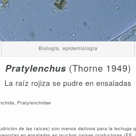
Biología, epidemiología
Pratylenchus
(Thorne 1949)
La raíz rojiza se pudre en ensaladas
nchida, Pratylenchidae
udrición de las raíces) son menos dañinos para la lechuga 
reportan en ensaladas en muchos países productores (EE. U