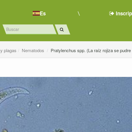
Es
Inscri
y plagas
Nematodos
Pratylenchus spp. (La raíz rojiza se pudr