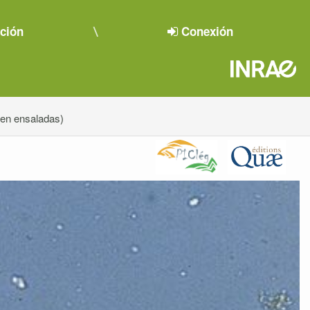
pción
Conexión
e en ensaladas)