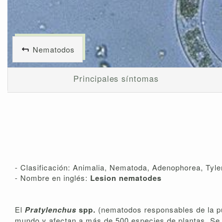
Nematodos
Principales síntomas
- Clasificación: Animalia, Nematoda, Adenophorea, Tyle
- Nombre en inglés:
Lesion nematodes
El
Pratylenchus
spp.
(nematodos responsables de la p
mundo y afectan a más de 500 especies de plantas. Se 