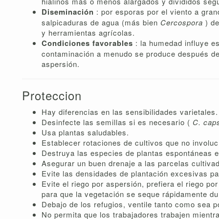
hialinos más o menos alargados y divididos segú
Diseminación
: por esporas por el viento a gra
salpicaduras de agua (más bien
Cercospora
) d
y herramientas agrícolas.
Condiciones favorables
: la humedad influye e
contaminación a menudo se produce después de p
aspersión.
Proteccion
Hay diferencias en las sensibilidades varietales.
Desinfecte las semillas si es necesario (
C. cap
Usa plantas saludables.
Establecer rotaciones de cultivos que no involuc
Destruya las especies de plantas espontáneas e
Asegurar un buen drenaje a las parcelas cultiva
Evite las densidades de plantación excesivas par
Evite el riego por aspersión, prefiera el riego p
para que la vegetación se seque rápidamente dur
Debajo de los refugios, ventile tanto como sea p
No permita que los trabajadores trabajen mientr