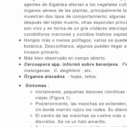
agentes de Sigatoka afectan a los vegetales cul
órganos aéreos de las plantas, principalmente las
muestran dos tipos de comportamiento: algunas 
después del tejido muerto, otras esporulan princi
aún vivo y en forma de un gris violáceo atercio
conidióforos marrones y conidios hialinos septa
Hongos más o menos polífagos; varios se pueden
botánica. Desconfianza, algunos pueden llegar a
invasor primario.
Más bien observado en campo abierto.
Cercospora
spp. informó sobre berenjena
:
P
melongenae,
C. deightonii
, etc.
Órganos atacados
: hojas, tallos.
Síntomas
:
Inicialmente, pequeñas lesiones cloróticas
viejas (Figura 1).
Posteriormente, las manchas se extienden
Un borde marrón rojizo los rodea. Su diáme
El centro de las manchas se vuelve más o
discretos. Se ve un halo amarillo.