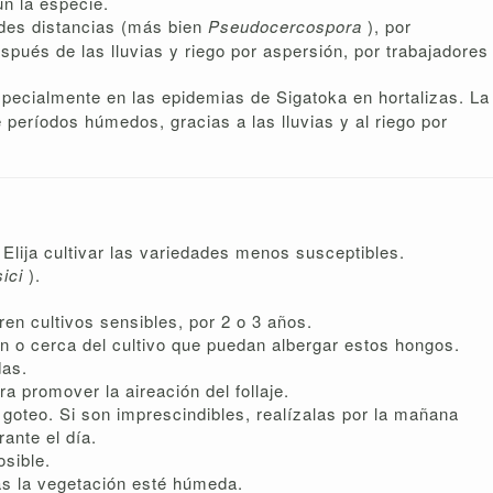
n la especie.
ndes distancias (más bien
Pseudocercospora
), por
espués de las lluvias y riego por aspersión, por trabajadores
specialmente en las epidemias de Sigatoka en hortalizas. La
eríodos húmedos, gracias a las lluvias y al riego por
 Elija cultivar las variedades menos susceptibles.
sici
).
ren cultivos sensibles, por 2 o 3 años.
n o cerca del cultivo que puedan albergar estos hongos.
das.
a promover la aireación del follaje.
or goteo. Si son imprescindibles, realízalas por la mañana
ante el día.
osible.
as la vegetación esté húmeda.