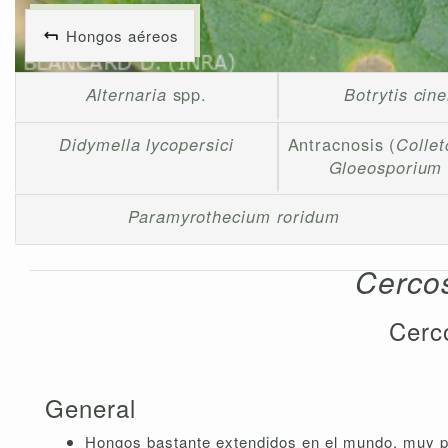
Hongos aéreos
Alternaria
spp.
Botrytis cin
Didymella lycopersici
Antracnosis (
Collet
Gloeosporium
Paramyrothecium roridum
Cerco
Cerc
General
Hongos bastante extendidos en el mundo, muy p