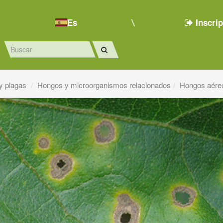
Es
Inscri
y plagas
Hongos y microorganismos relacionados
Hongos aére