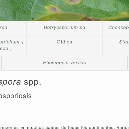
erea
Botryosporium
sp
Choanep
otrichum
y
Oídios
Ste
spp.)
Phomopsis vexans
spora
spp.
osporiosis
resentes en muchos países de todos los continentes. Vario