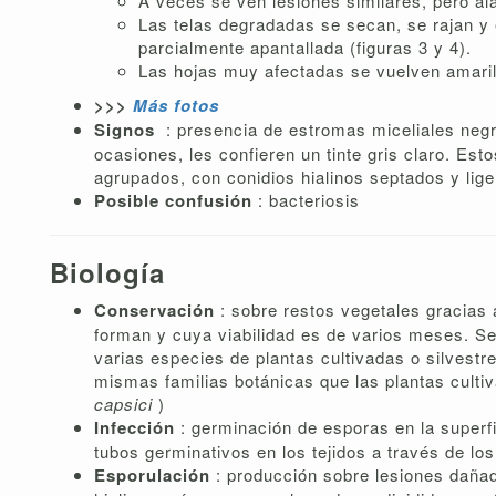
A veces se ven lesiones similares, pero ala
Las telas degradadas se secan, se rajan y 
parcialmente apantallada (figuras 3 y 4).
Las hojas muy afectadas se vuelven amaril
>>>
Más fotos
Signos
: presencia de estromas miceliales negro
ocasiones, les confieren un tinte gris claro. Es
agrupados, con conidios hialinos septados y li
Posible confusión
: bacteriosis
Biología
Conservación
: sobre restos vegetales gracias
forman y cuya viabilidad es de varios meses. Se
varias especies de plantas cultivadas o silvest
mismas familias botánicas que las plantas culti
capsici
)
Infección
: germinación de esporas en la superf
tubos germinativos en los tejidos a través de los
Esporulación
: producción sobre lesiones dañad