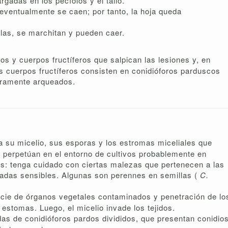
rgadas en los pecíolos y el tallo.
eventualmente se caen; por tanto, la hoja queda
las, se marchitan y pueden caer.
s y cuerpos fructíferos que salpican las lesiones y, en
tos cuerpos fructíferos consisten en conidióforos parduscos
geramente arqueados.
 a su micelio, sus esporas y los estromas miceliales que
 perpetúan en el entorno de cultivos probablemente en
res: tenga cuidado con ciertas malezas que pertenecen a las
vadas sensibles. Algunas son perennes en semillas (
C.
icie de órganos vegetales contaminados y penetración de lo
 estomas. Luego, el micelio invade los tejidos.
as de conidióforos pardos divididos, que presentan conidio