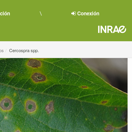
pción
Conexión
os
Cercospra spp.