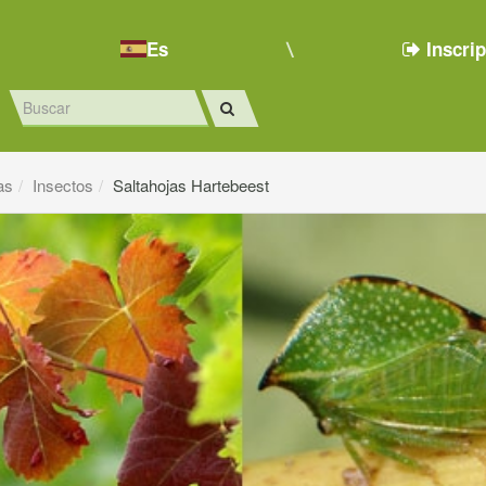
Es
Inscri
as
Insectos
Saltahojas Hartebeest