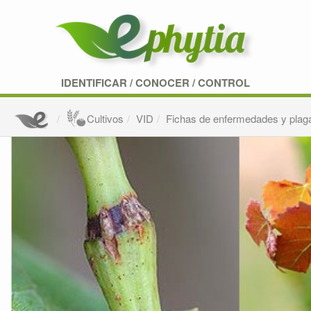
IDENTIFICAR
/
CONOCER
/
CONTROL
Cultivos
VID
Fichas de enfermedades y plag