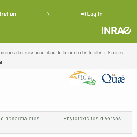
tration
Log in
omalies de croissance et/ou de la forme des feuilles
Feuilles
er
ic abnormalities
Phytotoxicités diverses