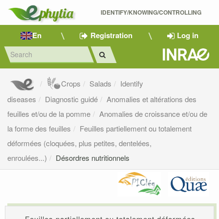
IDENTIFY/KNOWING/CONTROLLING 
En
Registration
Log in
Crops
Salads
Identify
diseases
Diagnostic guidé
Anomalies et altérations des
feuilles et/ou de la pomme
Anomalies de croissance et/ou de
la forme des feuilles
Feuilles partiellement ou totalement
déformées (cloquées, plus petites, dentelées,
enroulées...)
Désordres nutritionnels
Feuilles partiellement ou totalement déformées