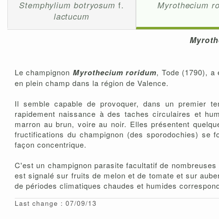
Stemphylium botryosum
f.
Myrothecium r
lactucum
Myroth
Le champignon
Myrothecium roridum
, Tode (1790), a 
en plein champ dans la région de Valence.
Il semble capable de provoquer, dans un premier tem
rapidement naissance à des taches circulaires et humid
marron au brun, voire au noir. Elles présentent quelqu
fructifications du champignon (des sporodochies) se fo
façon concentrique.
C'est un champignon parasite facultatif de nombreuses pl
est signalé sur fruits de melon et de tomate et sur aube
de périodes climatiques chaudes et humides correspond
Last change : 07/09/13