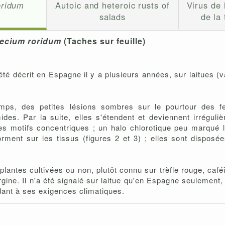
oridum
Autoic and heteroic rusts of
Virus de
salads
de la
ecium roridum
(Taches sur feuille)
été décrit en Espagne il y a plusieurs années, sur laitues (v
ps, des petites lésions sombres sur le pourtour des feu
es. Par la suite, elles s'étendent et deviennent irréguliè
es motifs concentriques ; un halo chlorotique peu marqué le
rment sur les tissus (figures 2 et 3) ; elles sont disposée
antes cultivées ou non, plutôt connu sur trèfle rouge, caféie
rgine. Il n'a été signalé sur laitue qu'en Espagne seulement,
ant à ses exigences climatiques.