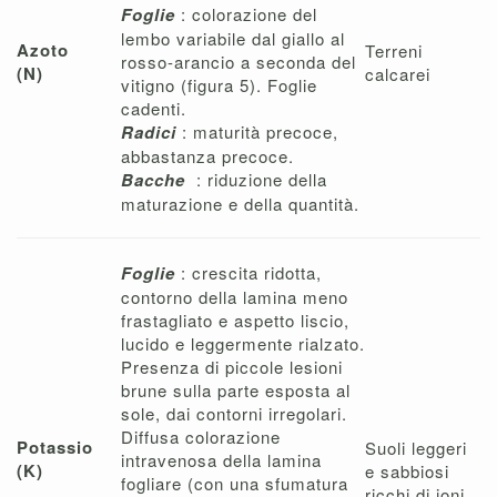
Foglie
: colorazione del
lembo variabile dal giallo al
Azoto
Terreni
rosso-arancio a seconda del
(N)
calcarei
vitigno (figura 5). Foglie
cadenti.
Radici
: maturità precoce,
abbastanza precoce.
Bacche
: riduzione della
maturazione e della quantità.
Foglie
: crescita ridotta,
contorno della lamina meno
frastagliato e aspetto liscio,
lucido e leggermente rialzato.
Presenza di piccole lesioni
brune sulla parte esposta al
sole, dai contorni irregolari.
Diffusa colorazione
Potassio
Suoli leggeri
intravenosa della lamina
(K)
e sabbiosi
fogliare (con una sfumatura
ricchi di ioni