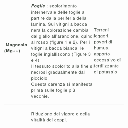
Foglie
: scolorimento
internervale delle foglie a
partire dalla periferia della
lamina. Sui vitigni a bacca
Terreni
nera la colorazione cambia
leggeri,
dal giallo all'arancione, quindi
poveri di
al rosso (figure 1 e 2). Per i
Magnesio
humus,
vitigni a bacca bianca, le
(Mg++)
apporto
foglie ingialliscono (Figure 3
eccessivo di
e 4).
fertilizzante
Il tessuto scolorito alla fine si
di potassio
necrosi gradualmente dal
picciolo.
Questa carenza si manifesta
prima sulle foglie più
vecchie.
Riduzione del vigore e della
vitalità dei ceppi.