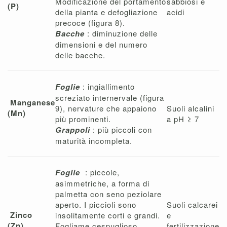
Modificazione del portamento
sabbiosi e
(P)
della pianta e defogliazione
acidi
precoce (figura 8).
Bacche
: diminuzione delle
dimensioni e del numero
delle bacche.
Foglie
: ingiallimento
screziato internervale (figura
Manganese
9), nervature che appaiono
Suoli alcalini
(Mn)
più prominenti.
a pH ≥ 7
Grappoli
: più piccoli con
maturità incompleta.
Foglie
: piccole,
asimmetriche, a forma di
palmetta con seno peziolare
aperto. I piccioli sono
Suoli calcarei
Zinco
insolitamente corti e grandi.
e
(Zn)
Fogliame cespuglioso.
fertilizzazione