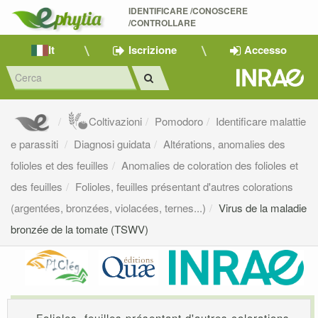
IDENTIFICARE /CONOSCERE 
/CONTROLLARE
It
Iscrizione
Accesso
Coltivazioni
Pomodoro
Identificare malattie
e parassiti
Diagnosi guidata
Altérations, anomalies des
folioles et des feuilles
Anomalies de coloration des folioles et
des feuilles
Folioles, feuilles présentant d'autres colorations
(argentées, bronzées, violacées, ternes...)
Virus de la maladie
bronzée de la tomate (TSWV)
Folioles, feuilles présentant d'autres colorations