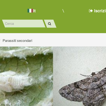
It
Iscriz
Parassiti secondari