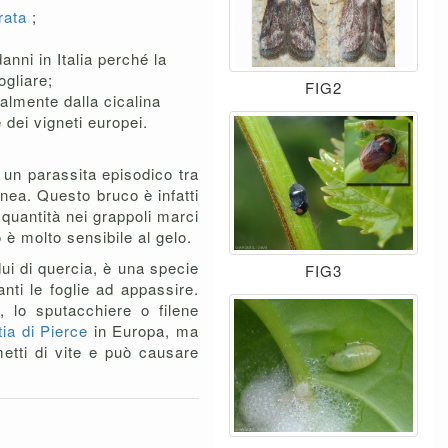
rata
;
anni in Italia perché la
ogliare;
FIG2
almente dalla cicalina
dei vigneti europei.
è un parassita episodico tra
anea. Questo bruco è infatti
quantità nei grappoli marci
è molto sensibile al gelo.
ui di quercia, è una specie
FIG3
ti le foglie ad appassire.
, lo sputacchiere o filene
tia di Pierce
in Europa, ma
metti di vite e può causare