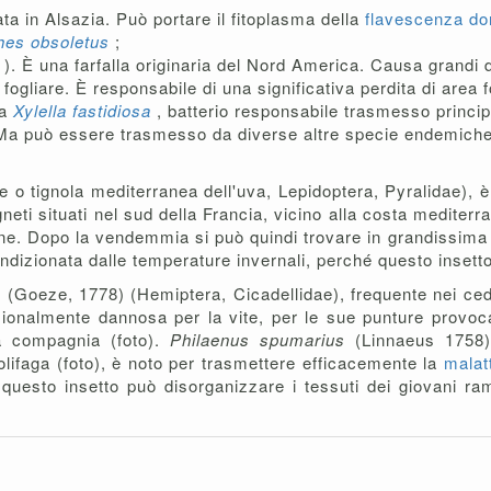
ta in Alsazia. Può portare il fitoplasma della
flavescenza do
hes obsoletus
;
a
). È una farfalla originaria del Nord America. Causa grandi d
 fogliare. È responsabile di una significativa perdita di area f
da
Xylella fastidiosa
, batterio responsabile trasmesso princip
Ma può essere trasmesso da diverse altre specie endemiche 
ite o tignola mediterranea dell'uva, Lepidoptera, Pyralidae), 
neti situati nel sud della Francia, vicino alla costa mediterr
ne. Dopo la vendemmia si può quindi trovare in grandissima 
izionata dalle temperature invernali, perché questo insetto 
a
(Goeze, 1778) (Hemiptera, Cicadellidae), frequente nei ced
onalmente dannosa per la vite, per le sue punture provocan
a compagnia (foto).
Philaenus spumarius
(Linnaeus 1758)
ifaga (foto), è noto per trasmettere efficacemente la
malat
, questo insetto può disorganizzare i tessuti dei giovani ra