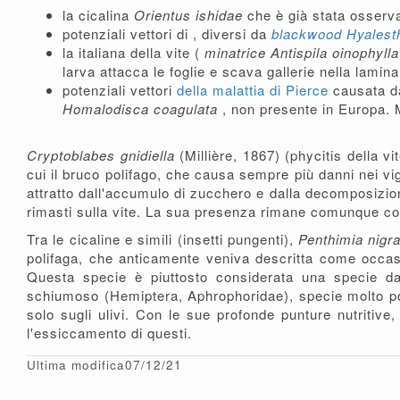
la cicalina
Orientus ishidae
che è già stata osserva
potenziali vettori di , diversi da
blackwood Hyalest
la italiana della vite (
minatrice Antispila oinophyll
larva attacca le foglie e scava gallerie nella lamina
potenziali vettori
della malattia di Pierce
causata 
Homalodisca coagulata
, non presente in Europa. 
Cryptoblabes gnidiella
(Millière, 1867) (phycitis della v
cui il bruco polifago, che causa sempre più danni nei vig
attratto dall'accumulo di zucchero e dalla decomposizio
rimasti sulla vite. La sua presenza rimane comunque cond
Tra le cicaline e simili (insetti pungenti),
Penthimia nigr
polifaga, che anticamente veniva descritta come occasi
Questa specie è piuttosto considerata una specie d
schiumoso (Hemiptera, Aphrophoridae), specie molto pol
solo sugli ulivi. Con le sue profonde punture nutritive
l'essiccamento di questi.
Ultima modifica07/12/21