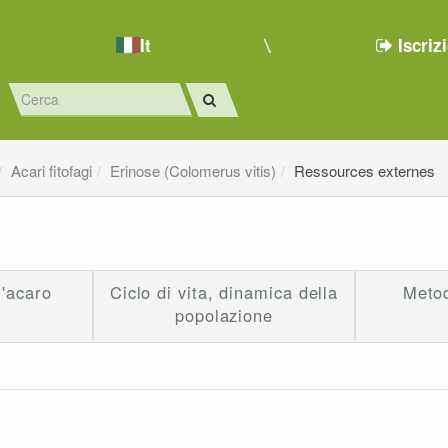
It
Iscriz
Acari fitofagi
Erinose (Colomerus vitis)
Ressources externes
l'acaro
Ciclo di vita, dinamica della
Metod
popolazione