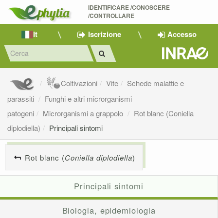
IDENTIFICARE /CONOSCERE 
/CONTROLLARE
It
Iscrizione
Accesso
Coltivazioni
Vite
Schede malattie e
parassiti
Funghi e altri microrganismi
patogeni
Microrganismi a grappolo
Rot blanc (Coniella
diplodiella)
Principali sintomi
Rot blanc (
Coniella diplodiella
)
Principali sintomi
Biologia, epidemiologia