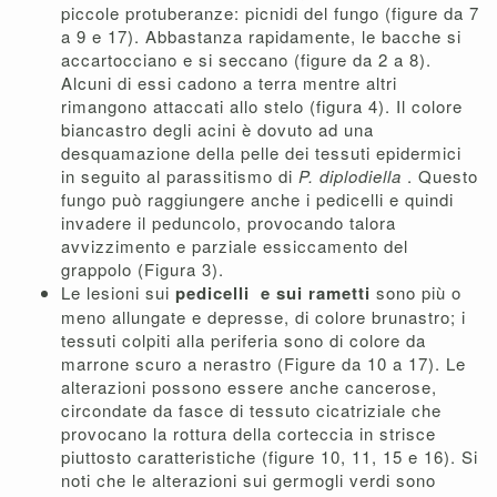
piccole protuberanze: picnidi del fungo (figure da 7
a 9 e 17). Abbastanza rapidamente, le bacche si
accartocciano e si seccano (figure da 2 a 8).
Alcuni di essi cadono a terra mentre altri
rimangono attaccati allo stelo (figura 4). Il colore
biancastro degli acini è dovuto ad una
desquamazione della pelle dei tessuti epidermici
in seguito al parassitismo di
P. diplodiella
. Questo
fungo può raggiungere anche i pedicelli e quindi
invadere il peduncolo, provocando talora
avvizzimento e parziale essiccamento del
grappolo (Figura 3).
Le lesioni sui
pedicelli
e sui rametti
sono più o
meno allungate e depresse, di colore brunastro; i
tessuti colpiti alla periferia sono di colore da
marrone scuro a nerastro (Figure da 10 a 17). Le
alterazioni possono essere anche cancerose,
circondate da fasce di tessuto cicatriziale che
provocano la rottura della corteccia in strisce
piuttosto caratteristiche (figure 10, 11, 15 e 16). Si
noti che le alterazioni sui germogli verdi sono