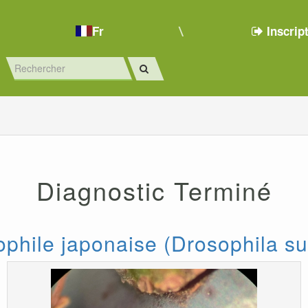
Fr
Inscrip
Diagnostic Terminé
phile japonaise (Drosophila su