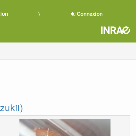
tion
Connexion
zukii)