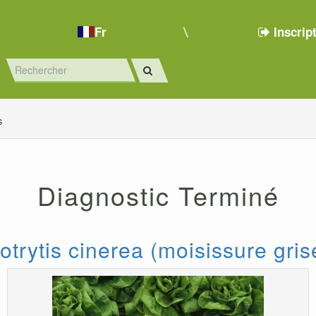
Fr
Inscrip
s
Diagnostic Terminé
otrytis cinerea (moisissure gris