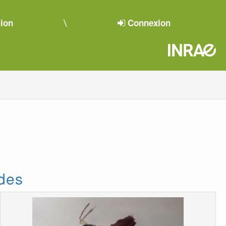
tion
Connexion
ïdes