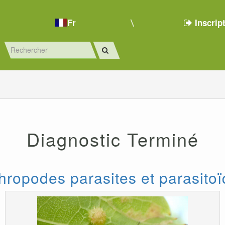
Fr
Inscrip
Diagnostic Terminé
hropodes parasites et parasito