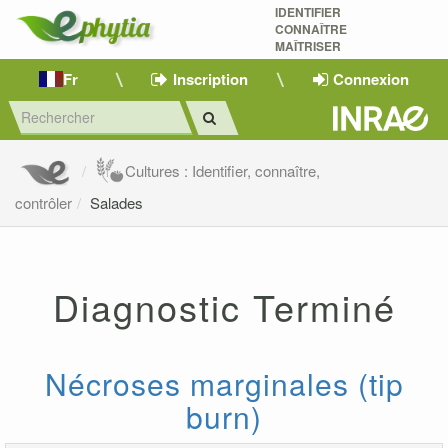
IDENTIFIER
CONNAÎTRE
MAÎTRISER 
Fr
Inscription
Connexion
Cultures : Identifier, connaître,
contrôler
Salades
Diagnostic Terminé
Nécroses marginales (tip
burn)