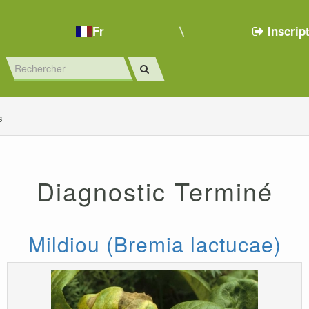
Fr
Inscrip
s
Diagnostic Terminé
Mildiou (Bremia lactucae)