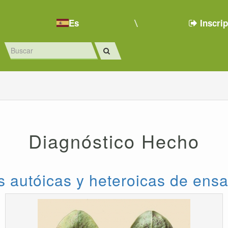
Es
Inscri
Diagnóstico Hecho
 autóicas y heteroicas de ens