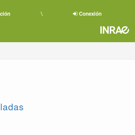
pción
Conexión
aladas