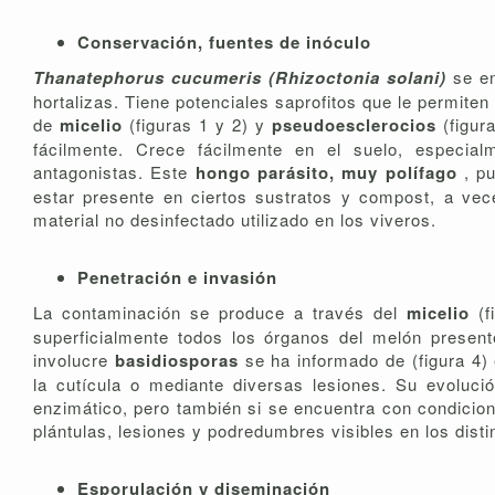
Conservación, fuentes de inóculo
Thanatephorus cucumeris (Rhizoctonia solani)
se e
hortalizas. Tiene potenciales saprofitos que le permit
de
micelio
(figuras 1 y 2) y
pseudoesclerocios
(figu
fácilmente. Crece fácilmente en el suelo, especia
antagonistas. Este
hongo parásito, muy polífago
, p
estar presente en ciertos sustratos y compost, a ve
material no desinfectado utilizado en los viveros.
Penetración e invasión
La contaminación se produce a través del
micelio
(
superficialmente todos los órganos del melón presen
involucre
basidiosporas
se ha informado de (figura 4) 
la cutícula o mediante diversas lesiones. Su evoluci
enzimático, pero también si se encuentra con condicion
plántulas, lesiones y podredumbres visibles en los dist
Esporulación y diseminación