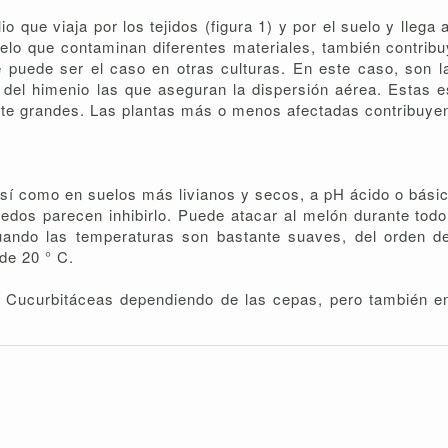
io que viaja por los tejidos (figura 1) y por el suelo y lleg
uelo que contaminan diferentes materiales, también contrib
 puede ser el caso en otras culturas. En este caso, son la
e del himenio las que aseguran la dispersión aérea. Estas
tante grandes. Las plantas más o menos afectadas contribuyen
í como en suelos más livianos y secos, a pH ácido o básic
os parecen inhibirlo. Puede atacar al melón durante todo 
uando las temperaturas son bastante suaves, del orden 
de 20 ° C.
s Cucurbitáceas dependiendo de las cepas, pero también en