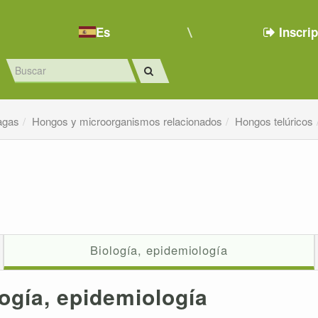
Es
Inscri
agas
Hongos y microorganismos relacionados
Hongos telúricos
Biología, epidemiología
ogía, epidemiología