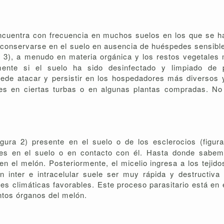
ncuentra con frecuencia en muchos suelos en los que se ha
en conservarse en el suelo en ausencia de huéspedes sensibl
ra 3), a menudo en materia orgánica y los restos vegetales
lmente si el suelo ha sido desinfectado y limpiado de 
uede atacar y persistir en los hospedadores más diversos
ces en ciertas turbas o en algunas plantas compradas. No
figura 2) presente en el suelo o de los esclerocios (figur
tes en el suelo o en contacto con él. Hasta donde sabe
en el melón. Posteriormente, el micelio ingresa a los tejid
ón inter e intracelular suele ser muy rápida y destructiv
es climáticas favorables. Este proceso parasitario está en 
intos órganos del melón.