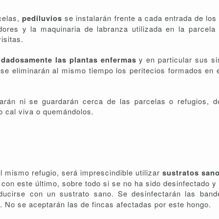
celas,
pediluvios
se instalarán frente a cada entrada de los
adores y la maquinaria de labranza utilizada en la parcel
isitas.
idadosamente las plantas enfermas
y en particular sus s
as, se eliminarán al mismo tiempo los peritecios formados e
án ni se guardarán cerca de las parcelas o refugios, d
do cal viva o quemándolos.
l mismo refugio, será imprescindible utilizar
sustratos san
 este último, sobre todo si se no ha sido desinfectado y / 
ucirse con un sustrato sano. Se desinfectarán las bande
. No se aceptarán las de fincas afectadas por este hongo.