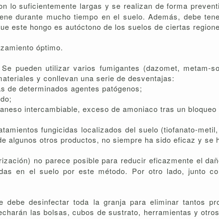
n lo suficientemente largas y se realizan de forma prevent
tiene durante mucho tiempo en el suelo. Además, debe tene
ue este hongo es autóctono de los suelos de ciertas region
aizamiento óptimo.
e pueden utilizar varios fumigantes (dazomet, metam-sod
ateriales y conllevan una serie de desventajas:
as de determinados agentes patógenos;
ado;
eso intercambiable, exceso de amoniaco tras un bloqueo tota
mientos fungicidas localizados del suelo (tiofanato-metil, f
 de algunos otros productos, no siempre ha sido eficaz y se 
urización) no parece posible para reducir eficazmente el d
idas en el suelo por este método. Por otro lado, junto co
, se debe desinfectar toda la granja para eliminar tanto
echarán las bolsas, cubos de sustrato, herramientas y otro