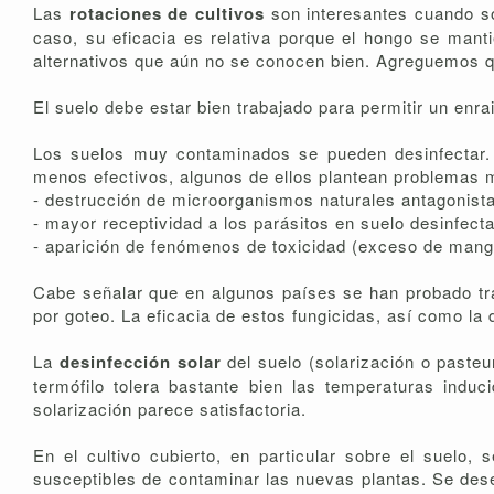
Las
rotaciones de cultivos
son interesantes cuando so
caso, su eficacia es relativa porque el hongo se man
alternativos que aún no se conocen bien. Agreguemos q
El suelo debe estar bien trabajado para permitir un enr
Los suelos muy contaminados se pueden desinfectar. S
menos efectivos, algunos de ellos plantean problemas m
- destrucción de microorganismos naturales antagonist
- mayor receptividad a los parásitos en suelo desinfect
- aparición de fenómenos de toxicidad (exceso de mangan
Cabe señalar que en algunos países se han probado trata
por goteo. La eficacia de estos fungicidas, así como la
La
desinfección solar
del suelo (solarización o paste
termófilo tolera bastante bien las temperaturas induc
solarización parece satisfactoria.
En el cultivo cubierto, en particular sobre el suelo
susceptibles de contaminar las nuevas plantas. Se des