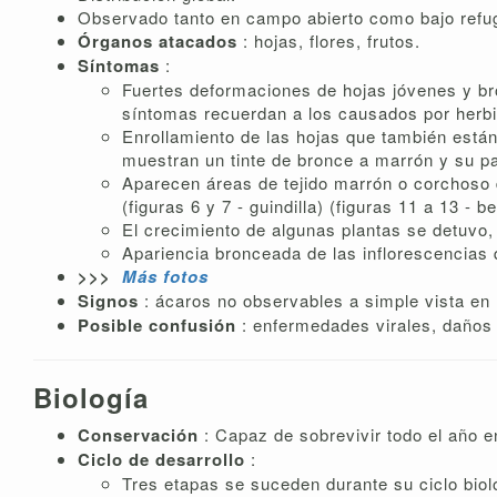
Observado tanto en campo abierto como bajo refu
Órganos atacados
: hojas, flores, frutos.
Síntomas
:
Fuertes deformaciones de hojas jóvenes y brot
síntomas recuerdan a los causados ​​por herb
Enrollamiento de las hojas que también están 
muestran un tinte de bronce a marrón y su part
Aparecen áreas de tejido marrón o corchoso d
(figuras 6 y 7 - guindilla) (figuras 11 a 13 - b
El crecimiento de algunas plantas se detuvo
Apariencia bronceada de las inflorescencias
>>>
Más fotos
Signos
: ácaros no observables a simple vista en 
Posible confusión
: enfermedades virales, daños 
Biología
Conservación
: Capaz de sobrevivir todo el año e
Ciclo de desarrollo
:
Tres etapas se suceden durante su ciclo bioló