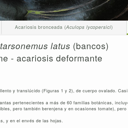
Acariosis bronceada (
Aculops lycopersici
)
tarsonemus latus
(bancos)
e - acariosis deformante
ento y translúcido (Figuras 1 y 2), de cuerpo ovalado. Casi 
antas pertenecientes a más de 60 familias botánicas, inclu
nsibles, pero también berenjena y en ocasiones tomate), per
s, y en el envés de las hojas.