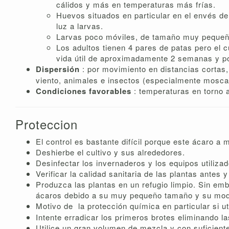
cálidos y más en temperaturas más frías.
Huevos situados en particular en el envés de
luz a larvas.
Larvas poco móviles, de tamaño muy pequeño,
Los adultos tienen 4 pares de patas pero el
vida útil de aproximadamente 2 semanas y p
Dispersión
: por movimiento en distancias cortas
viento, animales e insectos (especialmente moscas
Condiciones favorables
: temperaturas en torno a 
Proteccion
El control es bastante difícil porque este ácaro a
Deshierbe el cultivo y sus alrededores.
Desinfectar los invernaderos y los equipos utilizad
Verificar la calidad sanitaria de las plantas antes y
Produzca las plantas en un refugio limpio. Sin em
ácaros debido a su muy pequeño tamaño y su mod
Motivo de
la protección química en particular si ut
Intente erradicar los primeros brotes eliminando l
Utilice un gran volumen de mezcla y con suficiente