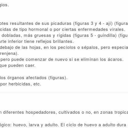
gios.
es resultantes de sus picaduras (figuras 3 y 4 - ají) (figura
icidas de tipo hormonal o por ciertas enfermedades virales.
dobladas, más gruesas y rígidas (figuras 5 - guindilla) (fig
e inferior tiene reflejos brillantes.
ebajo de las hojas, en los pecíolos o sépalos, pero especia
erenjena).
, pero puede comenzar de nuevo si se eliminan los ácaros.
 que pueden caer.
los órganos afectados (figuras).
por herbicidas, etc.
n diferentes hospedadores, cultivados o no, en zonas tropic
gico: huevo, larva y adulto. El ciclo de huevo a adulto dur