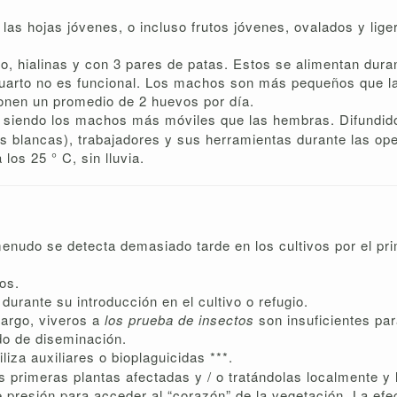
 las hojas jóvenes, o incluso frutos jóvenes, ovalados y li
 hialinas y con 3 pares de patas. Estos se alimentan duran
 cuarto no es funcional. Los machos son más pequeños que 
onen un promedio de 2 huevos por día.
, siendo los machos más móviles que las hembras. Difundido 
 blancas), trabajadores y sus herramientas durante las ope
los 25 ° C, sin lluvia.
 menudo se detecta demasiado tarde en los cultivos por el p
os.
 durante su introducción en el cultivo o refugio.
bargo, viveros a
los prueba de insectos
son insuficientes par
o de diseminación.
iliza auxiliares o bioplaguicidas ***.
as primeras plantas afectadas y / o tratándolas localmente y 
 presión para acceder al “corazón” de la vegetación. La efec