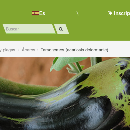
Es
Inscri
y plagas
Ácaros
Tarsonemes (acariosis deformante)