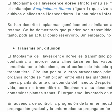
El fitoplasma de
Flavescence dorée
stricto sensu se m
el saltahojas
Scaphoideus titanus
(figura 1) que vive 
cultivos o silvestres Hospedadores. La naturaleza
infe
Se han descrito fitoplasmas genéticamente similares a
retama. Se ha demostrado que pueden ser transmitidos
tanto, podrían actuar como reservorio. Sin embargo, no
Transmisión, difusión
El fitoplasma de Flavescence dorée es transmitido por
contamina al morder para alimentarse en los vasos
inmediatamente infeccioso, es el período de latencia 
transmitirse. Circulan por su cuerpo atravesando prime
órganos donde se multiplican, entre ellas las glándulas
nueva planta durante una comida del insecto. Después 
vida, pero no transmitirá el fitoplasma a su descen
contaminar plantas sanas. El organismo, inyectado en el f
En ausencia de control, la progresión de la enfermedad
propagación gradual y la enfermedad se propaga en for