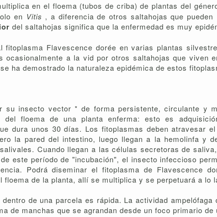
ultiplica en el floema (tubos de criba) de plantas del géne
solo en
Vitis
, a diferencia de otros saltahojas que pueden 
rior
del saltahojas significa que la enfermedad es muy epidém
l fitoplasma Flavescence dorée en varias plantas silvestr
 ocasionalmente a la vid por otros saltahojas que viven e
 se ha demostrado la naturaleza epidémica de estos fitoplas
 su insecto vector * de forma persistente, circulante y mu
 del floema de una planta enferma: esto es adquisició
que dura unos 30 días. Los fitoplasmas deben atravesar el
ro la pared del intestino, luego llegan a la hemolinfa y de
 salivales. Cuando llegan a las células secretoras de saliv
de este período de "incubación", el insecto infeccioso per
dencia. Podrá diseminar el fitoplasma de Flavescence d
loema de la planta, allí se multiplica y se perpetuará a lo la
 dentro de una parcela es rápida. La actividad ampelófaga 
ma de manchas que se agrandan desde un foco primario de u