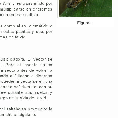
ro
Vitis
y es transmitido por
multiplicarse en diferentes
ica en este cultivo.
Figura 1
es como aliso, clemátide o
n estas plantas y que, por
mas en la vid.
ltiplicadora. El vector se
n. Pero el insecto no es
 insecto antes de volver a
sde allí llegan a diversos
a, pueden inyectarse en una
manece así durante toda su
orée durante sus vuelos y
rgo de la vida de la vid.
del saltahojas promueve la
n año al siguiente.