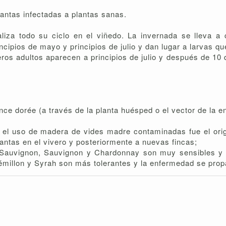
antas infectadas a plantas sanas.
liza todo su ciclo en el viñedo. La invernada se lleva a
ncipios de mayo y principios de julio y dan lugar a larvas q
meros adultos aparecen a principios de julio y después de 1
nce dorée (a través de la planta huésped o el vector de la 
o, el uso de madera de vides madre contaminadas fue el orig
tas en el vivero y posteriormente a nuevas fincas;
et Sauvignon, Sauvignon y Chardonnay son muy sensibles y
 Sémillon y Syrah son más tolerantes y la enfermedad se pr