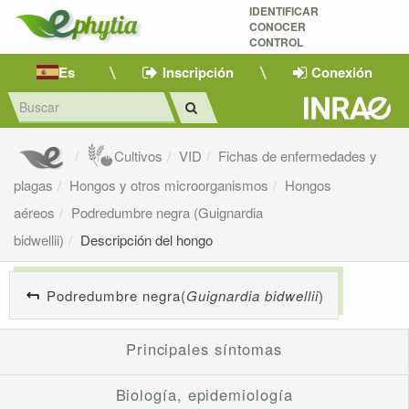
IDENTIFICAR
CONOCER
CONTROL
Es
Inscripción
Conexión
Cultivos
VID
Fichas de enfermedades y
plagas
Hongos y otros microorganismos
Hongos
aéreos
Podredumbre negra (Guignardia
bidwellii)
Descripción del hongo
Podredumbre negra(
Guignardia bidwellii
)
Principales síntomas
Biología, epidemiología