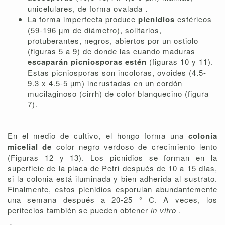
unicelulares, de forma ovalada .
La forma imperfecta produce
picnidios
esféricos
(59-196 µm de diámetro), solitarios,
protuberantes, negros, abiertos por un ostiolo
(figuras 5 a 9) de donde las cuando maduras
escaparán picniosporas estén
(figuras 10 y 11).
Estas picniosporas son incoloras, ovoides (4.5-
9.3 x 4.5-5 µm) incrustadas en un cordón
mucilaginoso (cirrh) de color blanquecino (figura
7).
En el medio de cultivo, el hongo forma una
colonia
micelial de
color negro verdoso de crecimiento lento
(Figuras 12 y 13). Los picnidios se forman en la
superficie de la placa de Petri después de 10 a 15 días,
si la colonia está iluminada y bien adherida al sustrato.
Finalmente, estos picnidios esporulan abundantemente
una semana después a 20-25 ° C. A veces, los
peritecios también se pueden obtener
in vitro
.