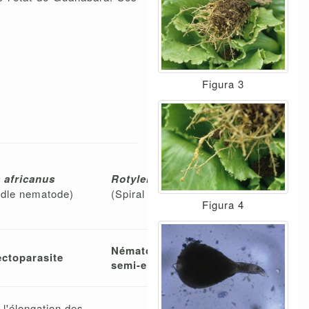
Figura 3
 africanus
Rotylenchus robustus
dle nematode)
(Spiral nematode)
Figura 4
Nématode ectoparasite ou
ctoparasite
semi-endoparasite
e l'élongation des