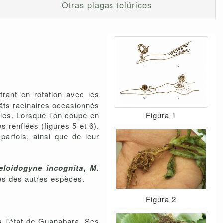
Otras plagas telúricos
rant en rotation avec les
gâts racinaires occasionnés
Figura 1
bles. Lorsque l'on coupe en
 renflées (figures 5 et 6).
parfois, ainsi que de leur
eloidogyne incognita
,
M.
les des autres espèces.
Figura 2
ns l'état de Guanabara. Ses