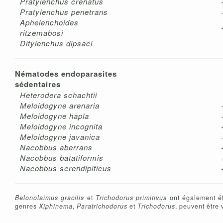
Pratylenchus crenatus
Pratylenchus penetrans
Aphelenchoides
ritzemabosi
Ditylenchus dipsaci
Nématodes endoparasites
sédentaires
Heterodera schachtii
Meloidogyne arenaria
Meloidogyne hapla
Meloidogyne incognita
Meloidogyne javanica
Nacobbus aberrans
Nacobbus batatiformis
Nacobbus serendipiticus
Belonolaimus gracilis
et
Trichodorus primitivus
ont également ét
genres
Xiphinema
,
Paratrichodorus
et
Trichodorus
, peuvent être