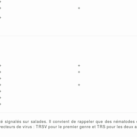
+
+
+
+
+
+
+
+
+
+
+
+
+
+
é signalés sur salades. Il convient de rappeler que des nématodes 
 vecteurs de virus : TRSV pour le premier genre et TRS pour les deux a