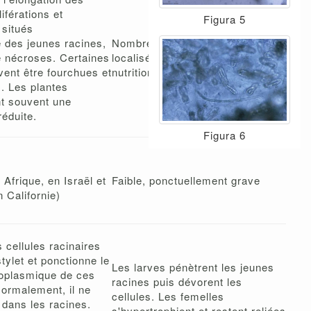
liférations et
Figura 5
 situés
é des jeunes racines,
Nombreuses nécroses racinaires
 nécroses. Certaines
localisées au niveau des sites de
vent être fourchues et
nutrition de ce nématode.
s. Les plantes
nt souvent une
réduite.
Figura 6
Afrique, en Israël et
Faible, ponctuellement grave
 Californie)
s cellules racinaires
tylet et ponctionne le
Les larves pénètrent les jeunes
oplasmique de ces
racines puis dévorent les
Normalement, il ne
cellules. Les femelles
 dans les racines.
s'hypertrophient et restent reliées