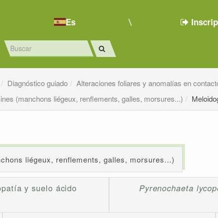
Es
Inscri
Diagnóstico guiado
Alteraciones foliares y anomalías en contact
cines (manchons liégeux, renflements, galles, morsures...)
Meloido
chons liégeux, renflements, galles, morsures...)
opatía y suelo ácido
Pyrenochaeta lycope