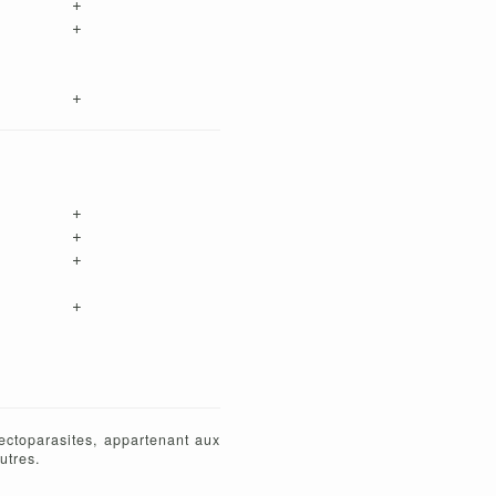
+
+
+
+
+
+
+
ectoparasites, appartenant aux
utres.