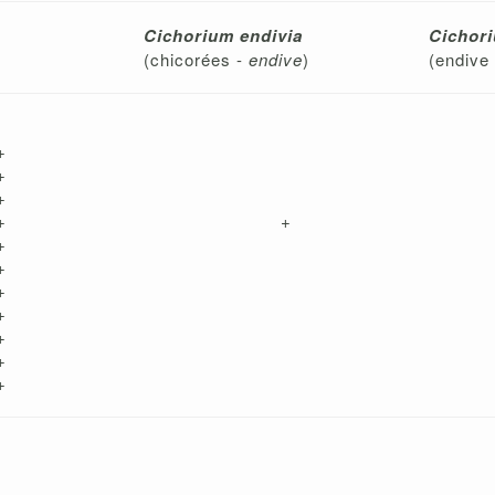
Cichorium endivia
Cichori
(chicorées -
endive
)
(endive
+
+
+
+
+
+
+
+
+
+
+
+