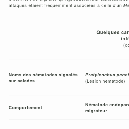
attaques étaient fréquemment associées à celle d'un
Me
Quelques car
inf
(c
Noms des nématodes signalés
Pratylenchus pene
sur salades
(Lesion nematode)
Nématode endopara
Comportement
migrateur