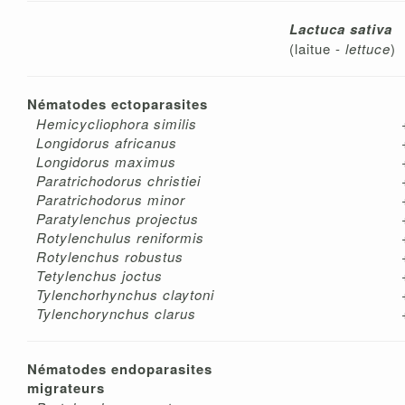
Lactuca sativa
(laitue -
lettuce
)
Nématodes ectoparasites
Hemicycliophora similis
Longidorus africanus
Longidorus maximus
Paratrichodorus christiei
Paratrichodorus minor
Paratylenchus projectus
Rotylenchulus reniformis
Rotylenchus robustus
Tetylenchus joctus
Tylenchorhynchus claytoni
Tylenchorynchus clarus
Nématodes endoparasites
migrateurs