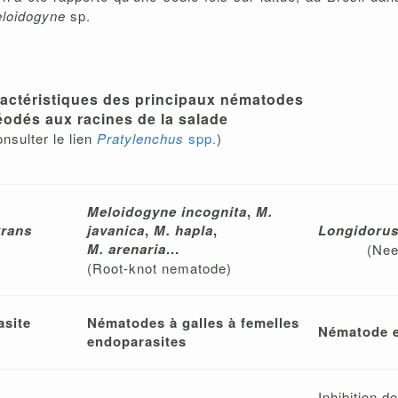
loidogyne
sp.
actéristiques des principaux nématodes
éodés aux racines de la salade
onsulter le lien
Pratylenchus
spp.
)
Meloidogyne incognita
,
M.
trans
javanica
,
M. hapla
,
Longidorus
M. arenaria
...
(Nee
(Root-knot nematode)
site
Nématodes à galles à femelles
Nématode e
endoparasites
Inhibition d