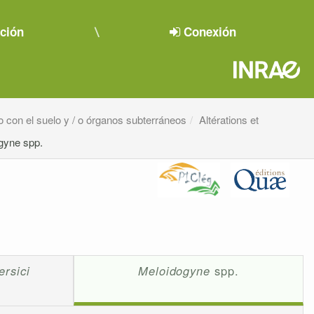
pción
Conexión
o con el suelo y / o órganos subterráneos
Altérations et
gyne spp.
rsici
Meloidogyne
spp.