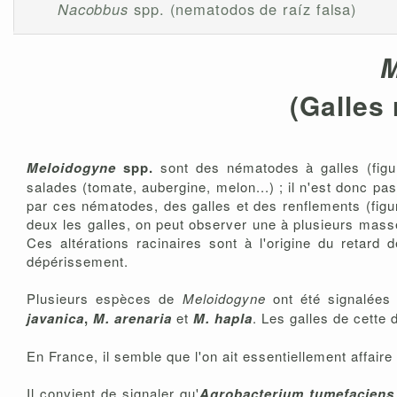
Nacobbus
spp. (nematodos de raíz falsa)
M
(Galles
Meloidogyne
spp.
sont des nématodes à galles (figur
salades (tomate, aubergine, melon...) ; il n'est donc pa
par ces nématodes, des galles et des renflements (figure
deux les galles, on peut observer une à plusieurs masse
Ces altérations racinaires sont à l'origine du retard 
dépérissement.
Plusieurs espèces de
Meloidogyne
ont été signalées 
javanica
,
M. arenaria
et
M. hapla
. Les galles de cette
En France, il semble que l'on ait essentiellement affaire
Il convient de signaler qu'
Agrobacterium tumefaciens