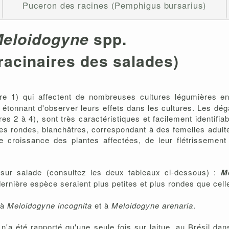
Puceron des racines (Pemphigus bursarius)
eloidogyne
spp.
 racinaires des salades)
e 1) qui affectent de nombreuses cultures légumières ent
s étonnant d'observer leurs effets dans les cultures. Les dé
s 2 à 4), sont très caractéristiques et facilement identifia
s rondes, blanchâtres, correspondant à des femelles adultes
de croissance des plantes affectées, de leur flétrissement 
sur salade (consultez les deux tableaux ci-dessous) :
M
 dernière espèce seraient plus petites et plus rondes que cel
 à
Meloidogyne incognita
et à
Meloidogyne arenaria
.
n'a été rapporté qu'une seule fois sur laitue, au Brésil da