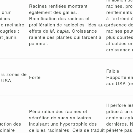
Racines renflées montrant
racines, pro
 brun
également des galles..
renflements
cines,
Ramification des racines et
à l'extrémit
e racinaire.
prolifération de radicelles liées aux
présence de
ougries ;
effets de
M. hapla
. Croissance
racines peu
et jaunir.
ralentie des plantes qui tardent à
plus courte
pommer.
affectées o
croissance 
Faible
urs zones de
Forte
Rapporté en 
, USA,
aux USA (en
Il perfore le
Pénétration des racines et
grâce à un s
sécrétion de sucs salivaires
contenu cyt
uction des
induisant une hypertrophie des
dernières. 
cinaire
cellules racinaires. Cela se traduit
pénètre pas