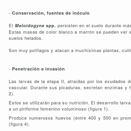
-
Conservación, fuentes de inóculo
El
Meloidogyne
spp.
persisten en el suelo durante m
Estas masas de color blanco a marrón se pueden ver en
suelos helados.
Son muy polífagos y atacan a muchísimas plantas, culti
-
Penetración e invasión
Las larvas de la etapa II, atraídas por los exudados d
vascular. Durante sus picaduras, secretan enzimas y ho
2).
Estos se utilizarán para su nutrición. El desarrollo lar
a un piriforme femenino voluminoso (figura 1).
Produce numerosos huevos (entre 400 y 500 en promed
(figura 4).