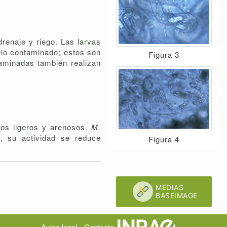
renaje y riego. Las larvas
elo contaminado; estos son
Figura 3
taminadas también realizan
los ligeros y arenosos.
M.
l, su actividad se reduce
Figura 4
Aviso legal
Contacto