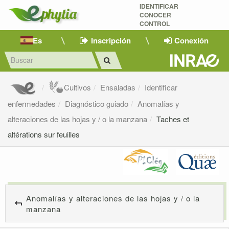
IDENTIFICAR
CONOCER
CONTROL
Es
Inscripción
Conexión
Cultivos
Ensaladas
Identificar
enfermedades
Diagnóstico guiado
Anomalías y
alteraciones de las hojas y / o la manzana
Taches et
altérations sur feuilles
Anomalías y alteraciones de las hojas y / o la
manzana