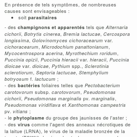
En présence de tels symptômes, de nombreuses
causes sont envisageables :
soit
parasitaires
- des
champignons et apparentés
tels que
Alternaria
cichorii
,
Botrytis cinerea
,
Bremia lactucae
,
Cercospora
longissima
,
Golovinomyces cichoracearum
var.
cichoracearum
,
Microdochium panattonianum
,
Mycocentrospora acerina
,
Myrothechium roridum
,
Puccinia opizii
,
Puccinia hieracii
var.
hieracii
,
Puccinia
dioicae
var.
dioicae
,
Pythium
spp.,
Sclerotinia
sclerotiorum
,
Septoria lactucae
,
Stemphylium
botryosum
f.
lactucum
;
- des
bactéries
foliaires telles que
Pectobacterium
carotovorum
subsp.
carotovorum
,
Pseudomonas
cichorii
,
Pseudomonas marginalis
pv.
marginalis
,
Pseudomonas viridiflava
et
Xanthomonas campestris
pv.
vitians
;
- le
phytoplasme
du groupe des jaunisses de l'aster ;
- des
virus
comme l'agent des anneaux nécrotiques de
la laitue (LRNA), le virus de la maladie bronzée de la