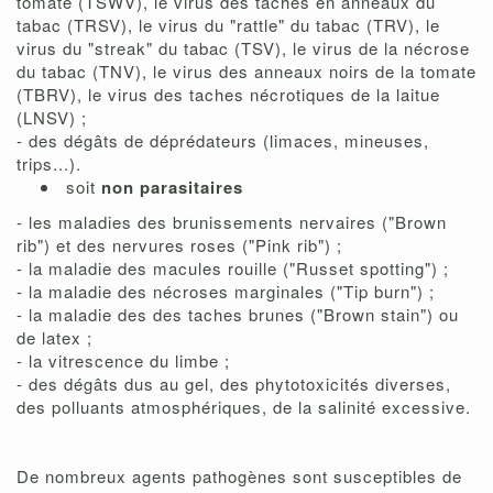
tomate (TSWV), le virus des taches en anneaux du
tabac (TRSV), le virus du "rattle" du tabac (TRV), le
virus du "streak" du tabac (TSV), le virus de la nécrose
du tabac (TNV), le virus des anneaux noirs de la tomate
(TBRV), le virus des taches nécrotiques de la laitue
(LNSV) ;
- des dégâts de déprédateurs (limaces, mineuses,
trips...).
soit
non parasitaires
- les maladies des brunissements nervaires ("Brown
rib") et des nervures roses ("Pink rib") ;
- la maladie des macules rouille ("Russet spotting") ;
- la maladie des nécroses marginales ("Tip burn") ;
- la maladie des des taches brunes ("Brown stain") ou
de latex ;
- la vitrescence du limbe ;
- des dégâts dus au gel, des phytotoxicités diverses,
des polluants atmosphériques, de la salinité excessive.
De nombreux agents pathogènes sont susceptibles de