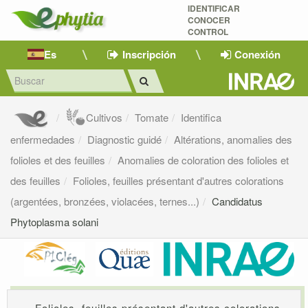
IDENTIFICAR
CONOCER
CONTROL
Es
Inscripción
Conexión
Cultivos
Tomate
Identifica
enfermedades
Diagnostic guidé
Altérations, anomalies des
folioles et des feuilles
Anomalies de coloration des folioles et
des feuilles
Folioles, feuilles présentant d'autres colorations
(argentées, bronzées, violacées, ternes...)
Candidatus
Phytoplasma solani
Folioles, feuilles présentant d'autres colorations