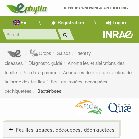
IDENTIFY/KNOWING/CONTROLLING 
En
Registration
Log in
Crops
Salads
Identify
diseases
Diagnostic guidé
Anomalies et altérations des
feuilles et/ou de la pomme
Anomalies de croissance et/ou de
la forme des feuilles
Feuilles trouées, découpées,
déchiquetées
Bactérioses
Feuilles trouées, découpées, déchiquetées