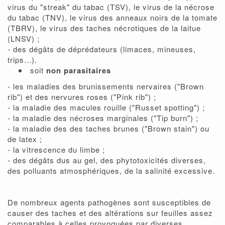
virus du "streak" du tabac (TSV), le virus de la nécrose
du tabac (TNV), le virus des anneaux noirs de la tomate
(TBRV), le virus des taches nécrotiques de la laitue
(LNSV) ;
- des dégâts de déprédateurs (limaces, mineuses,
trips...).
soit
non parasitaires
- les maladies des brunissements nervaires ("Brown
rib") et des nervures roses ("Pink rib") ;
- la maladie des macules rouille ("Russet spotting") ;
- la maladie des nécroses marginales ("Tip burn") ;
- la maladie des des taches brunes ("Brown stain") ou
de latex ;
- la vitrescence du limbe ;
- des dégâts dus au gel, des phytotoxicités diverses,
des polluants atmosphériques, de la salinité excessive.
De nombreux agents pathogènes sont susceptibles de
causer des taches et des altérations sur feuilles assez
comparables à celles provoquées par diverses