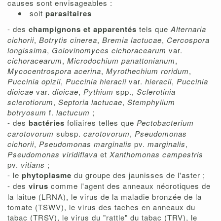
causes sont envisageables :
soit
parasitaires
- des
champignons et apparentés
tels que
Alternaria
cichorii
,
Botrytis cinerea
,
Bremia lactucae
,
Cercospora
longissima
,
Golovinomyces cichoracearum
var.
cichoracearum
,
Microdochium panattonianum
,
Mycocentrospora acerina
,
Myrothechium roridum
,
Puccinia opizii
,
Puccinia hieracii
var.
hieracii
,
Puccinia
dioicae
var.
dioicae
,
Pythium
spp.,
Sclerotinia
sclerotiorum
,
Septoria lactucae
,
Stemphylium
botryosum
f.
lactucum
;
- des
bactéries
foliaires telles que
Pectobacterium
carotovorum
subsp.
carotovorum
,
Pseudomonas
cichorii
,
Pseudomonas marginalis
pv.
marginalis
,
Pseudomonas viridiflava
et
Xanthomonas campestris
pv.
vitians
;
- le
phytoplasme
du groupe des jaunisses de l'aster ;
- des
virus
comme l'agent des anneaux nécrotiques de
la laitue (LRNA), le virus de la maladie bronzée de la
tomate (TSWV), le virus des taches en anneaux du
tabac (TRSV), le virus du "rattle" du tabac (TRV), le