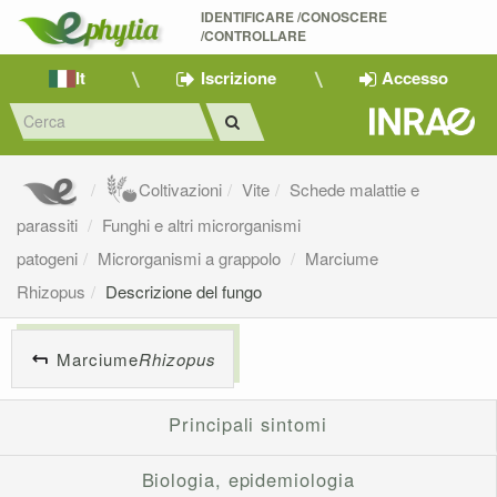
IDENTIFICARE /CONOSCERE 
/CONTROLLARE
It
Iscrizione
Accesso
Coltivazioni
Vite
Schede malattie e
parassiti
Funghi e altri microrganismi
patogeni
Microrganismi a grappolo
Marciume
Rhizopus
Descrizione del fungo
Marciume
Rhizopus
Principali sintomi
Biologia, epidemiologia