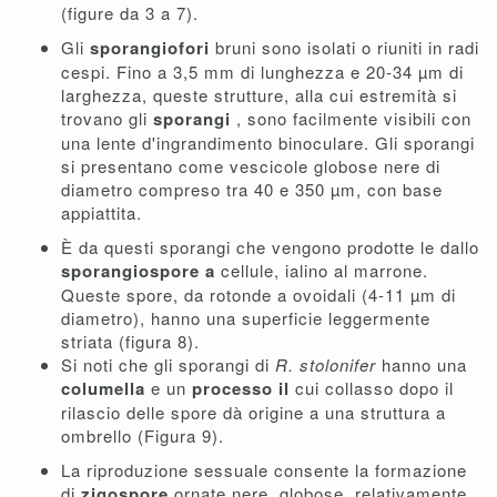
(figure da 3 a 7).
Gli
sporangiofori
bruni sono isolati o riuniti in radi
cespi. Fino a 3,5 mm di lunghezza e 20-34 µm di
larghezza, queste strutture, alla cui estremità si
trovano gli
sporangi
, sono facilmente visibili con
una lente d'ingrandimento binoculare. Gli sporangi
si presentano come vescicole globose nere di
diametro compreso tra 40 e 350 µm, con base
appiattita.
È da questi sporangi che vengono prodotte le dallo
sporangiospore a
cellule, ialino al marrone.
Queste spore, da rotonde a ovoidali (4-11 µm di
diametro), hanno una superficie leggermente
striata (figura 8).
Si noti che gli sporangi di
R. stolonifer
hanno una
columella
e un
processo il
cui collasso dopo il
rilascio delle spore dà origine a una struttura a
ombrello (Figura 9).
La riproduzione sessuale consente la formazione
di
zigospore
ornate nere, globose, relativamente