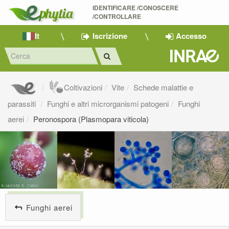
IDENTIFICARE /CONOSCERE 
/CONTROLLARE
It
Iscrizione
Accesso
Coltivazioni
Vite
Schede malattie e
parassiti
Funghi e altri microrganismi patogeni
Funghi
aerei
Peronospora (Plasmopara viticola)
Funghi aerei