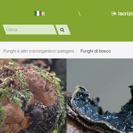
It
Iscriz
Funghi e altri microrganismi patogeni
Funghi di bosco