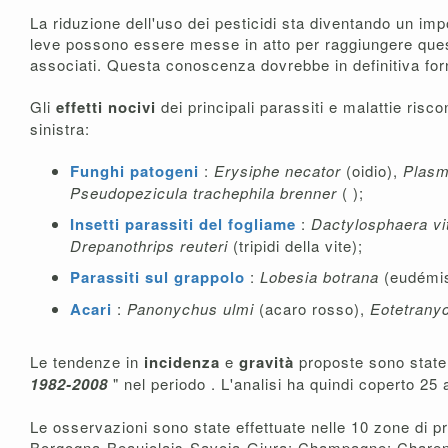
La riduzione dell'uso dei pesticidi sta diventando un imp
leve possono essere messe in atto per raggiungere questo 
associati. Questa conoscenza dovrebbe in definitiva forni
Gli
effetti nocivi
dei principali parassiti e malattie risc
sinistra:
Funghi patogeni
:
Erysiphe necator
(oidio),
Plasm
Pseudopezicula trachephila brenner
( );
Insetti parassiti del fogliame
:
Dactylosphaera vit
Drepanothrips reuteri
(tripidi della vite);
Parassiti sul grappolo
:
Lobesia botrana
(eudémi
Acari
:
Panonychus ulmi
(acaro rosso),
Eotetrany
Le tendenze in
incidenza
e
gravità
proposte sono state o
1982-2008
" nel periodo . L'analisi ha quindi coperto 25
Le osservazioni sono state effettuate nelle 10 zone di pr
Borgogna-Beaujolais-Savoia-Giura; Champagne; Charente