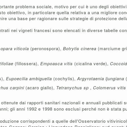
ortante problema sociale, motivo per cui è uno degli obiettiv
obiettivo, in particolare quella relativa a una migliore conos
re una base per ragionare sulle strategie di protezione della
ontrati nei vigneti francesi sono elencati in diverse tabelle co
opara viticola
(peronospora),
Botrytis cinerea
(marciume gri
ifoliae
(fillossera),
Empoasca vitis
(cicalina verde),
Coccoi
s),
Eupoecilia ambiguella
(cochylis),
Argyrotaenia ljungiana
chus carpini
(acaro giallo),
Tetranychus sp
,
Colomerus viti
ttenute dai rapporti sanitari nazionali e annuali pubblicati su
 anni; gli anni 1992 e 1998 sono esclusi perché non è stata pu
oduzione corrispondenti a quelle dell'Osservatorio vitivinico
s-Cognac; Corsica ; Linguadoca-Rossiglione; sud-ovest; Cen