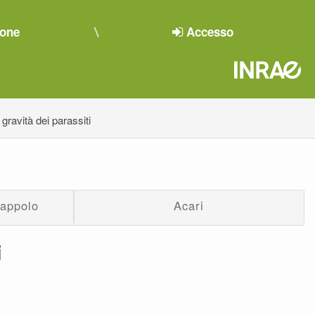
ione
Accesso
gravità dei parassiti
rappolo
Acari
i