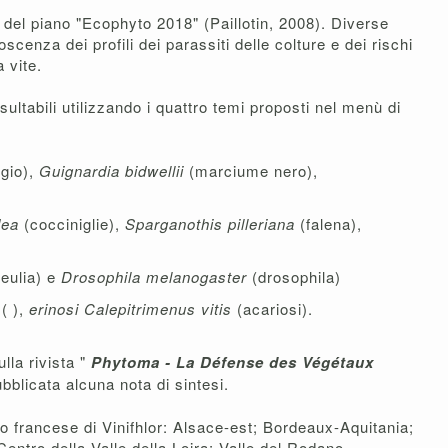
i del piano "Ecophyto 2018" (Paillotin, 2008). Diverse
cenza dei profili dei parassiti delle colture e dei rischi
 vite.
nsultabili utilizzando i quattro temi proposti nel menù di
gio),
Guignardia bidwellii
(marciume nero),
dea
(cocciniglie),
Sparganothis pilleriana
(falena),
(eulia) e
Drosophila melanogaster
(drosophila)
s
( ),
erinosi Calepitrimenus vitis
(acariosi).
lla rivista "
Phytoma - La Défense des Végétaux
bblicata alcuna nota di sintesi.
lo francese di Vinifhlor: Alsace-est; Bordeaux-Aquitania;
tro della Valle della Loira; Valle del Rodano-