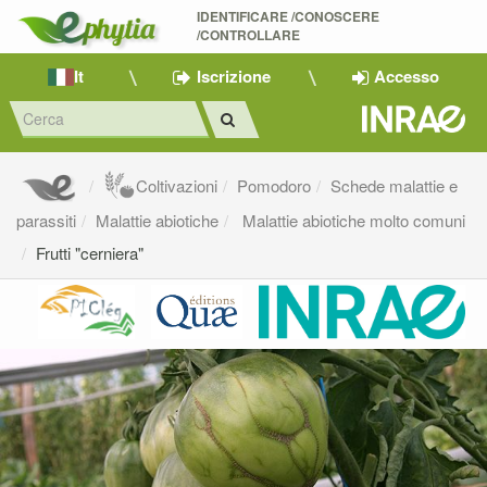
IDENTIFICARE /CONOSCERE 
/CONTROLLARE
It
Iscrizione
Accesso
Coltivazioni
Pomodoro
Schede malattie e
parassiti
Malattie abiotiche
Malattie abiotiche molto comuni
Frutti "cerniera"