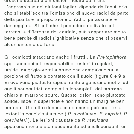
crescita scarsa e dimensioni ridotte dei frutti.
L'espressione dei sintomi fogliari dipende dall'equilibrio
che si stabilisce tra l'emissione di nuove radici da parte
della pianta e la proporzione di radici parassitate e
danneggiate. Si noti che il pomodoro coltivato nel
terreno, a differenza del cetriolo, può sopportare molto
bene perdite di radici significative senza che si osservi
alcun sintomo dell'aria.
Gli oomiceti attaccano anche i
frutti
. La
Phytophthora
spp. sono quindi responsabili di lesioni irregolari,
umide, da grigio-verdi a brune che compaiono sulla
porzione di frutto a contatto con il suolo (figure 8 e 9 a.
Si evolvono piuttosto rapidamente e generano motivi ad
anelli concentrici, completi o incompleti, dal marrone
chiaro al marrone scuro. Queste lesioni sono piuttosto
solide, lisce in superficie e non hanno un margine ben
marcato. Un feltro di micelio cotonoso può coprire le
lesioni in condizioni umide (
P. nicotianae, P. capsici, P.
drechsleri
). Le lesioni causate da
P. mexicana
appaiono meno sistematicamente ad anelli concentrici.