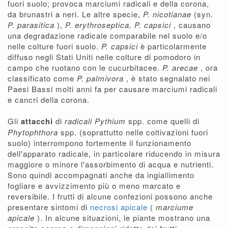
fuori suolo; provoca marciumi radicali e della corona,
da brunastri a neri. Le altre specie,
P. nicotianae
(syn.
P. parasitica
),
P. erythroseptica, P. capsici
, causano
una degradazione radicale comparabile nel suolo e/o
nelle colture fuori suolo.
P. capsici
è particolarmente
diffuso negli Stati Uniti nelle colture di pomodoro in
campo che ruotano con le cucurbitacee.
P. arecae
, ora
classificato come
P. palmivora
, è stato segnalato nei
Paesi Bassi molti anni fa per causare marciumi radicali
e cancri della corona.
Gli
attacchi
di
radicali Pythium
spp. come quelli di
Phytophthora
spp. (soprattutto nelle coltivazioni fuori
suolo) interrompono fortemente il funzionamento
dell'apparato radicale, in particolare riducendo in misura
maggiore o minore l'assorbimento di acqua e nutrienti.
Sono quindi accompagnati anche da ingiallimento
fogliare e avvizzimento più o meno marcato e
reversibile. I frutti di alcune confezioni possono anche
presentare sintomi di
necrosi apicale
(
marciume
apicale
). In alcune situazioni, le piante mostrano una