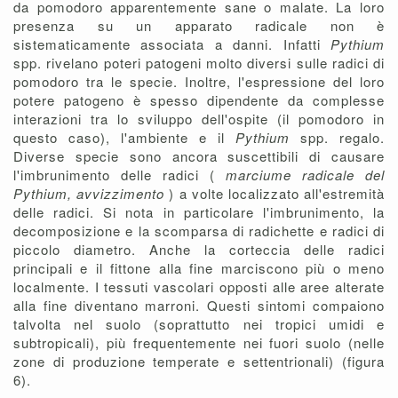
da pomodoro apparentemente sane o malate. La loro
presenza su un apparato radicale non è
sistematicamente associata a danni. Infatti
Pythium
spp. rivelano poteri patogeni molto diversi sulle radici di
pomodoro tra le specie. Inoltre, l'espressione del loro
potere patogeno è spesso dipendente da complesse
interazioni tra lo sviluppo dell'ospite (il pomodoro in
questo caso), l'ambiente e il
Pythium
spp. regalo.
Diverse specie sono ancora suscettibili di causare
l'imbrunimento delle radici (
marciume radicale del
Pythium, avvizzimento
) a volte localizzato all'estremità
delle radici. Si nota in particolare l'imbrunimento, la
decomposizione e la scomparsa di radichette e radici di
piccolo diametro. Anche la corteccia delle radici
principali e il fittone alla fine marciscono più o meno
localmente. I tessuti vascolari opposti alle aree alterate
alla fine diventano marroni. Questi sintomi compaiono
talvolta nel suolo (soprattutto nei tropici umidi e
subtropicali), più frequentemente nei fuori suolo (nelle
zone di produzione temperate e settentrionali) (figura
6).