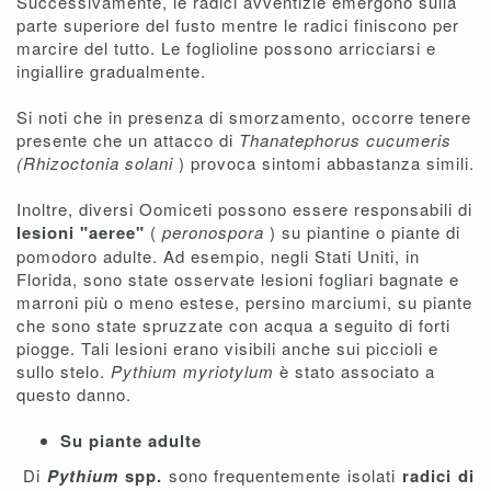
Successivamente, le radici avventizie emergono sulla
parte superiore del fusto mentre le radici finiscono per
marcire del tutto. Le foglioline possono arricciarsi e
ingiallire gradualmente.
Si noti che in presenza di smorzamento, occorre tenere
presente che un attacco di
Thanatephorus cucumeris
(Rhizoctonia solani
) provoca sintomi abbastanza simili.
Inoltre, diversi Oomiceti possono essere responsabili di
lesioni "aeree"
(
peronospora
) su piantine o piante di
pomodoro adulte. Ad esempio, negli Stati Uniti, in
Florida, sono state osservate lesioni fogliari bagnate e
marroni più o meno estese, persino marciumi, su piante
che sono state spruzzate con acqua a seguito di forti
piogge. Tali lesioni erano visibili anche sui piccioli e
sullo stelo.
Pythium myriotylum
è stato associato a
questo danno.
Su piante adulte
Di
Pythium
spp.
sono frequentemente isolati
radici di