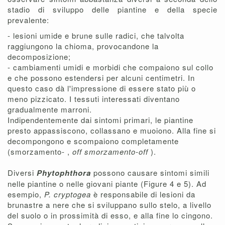
stadio di sviluppo delle piantine e della specie
prevalente:
- lesioni umide e brune sulle radici, che talvolta
raggiungono la chioma, provocandone la
decomposizione;
- cambiamenti umidi e morbidi che compaiono sul collo
e che possono estendersi per alcuni centimetri. In
questo caso dà l'impressione di essere stato più o
meno pizzicato. I tessuti interessati diventano
gradualmente marroni.
Indipendentemente dai sintomi primari, le piantine
presto appassiscono, collassano e muoiono. Alla fine si
decompongono e scompaiono completamente
(smorzamento- ,
off smorzamento-off
).
Diversi
Phytophthora
possono causare sintomi simili
nelle piantine o nelle giovani piante (Figure 4 e 5). Ad
esempio,
P. cryptogea
è responsabile di lesioni da
brunastre a nere che si sviluppano sullo stelo, a livello
del suolo o in prossimità di esso, e alla fine lo cingono.