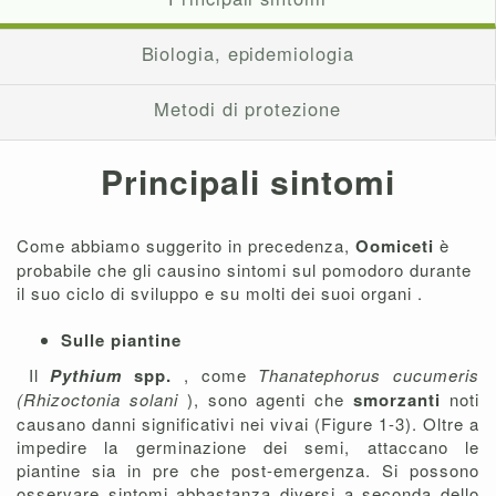
Biologia, epidemiologia
Metodi di protezione
Principali sintomi
Come abbiamo suggerito in precedenza,
Oomiceti
è
probabile che gli causino sintomi sul pomodoro durante
il suo ciclo di sviluppo e su molti dei suoi organi .
Sulle piantine
Il
Pythium
spp.
, come
Thanatephorus cucumeris
(Rhizoctonia solani
), sono agenti che
smorzanti
noti
causano danni significativi nei vivai (Figure 1-3). Oltre a
impedire la germinazione dei semi, attaccano le
piantine sia in pre che post-emergenza. Si possono
osservare sintomi abbastanza diversi a seconda dello