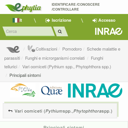
IDENTIFICARE /CONOSCERE 
/CONTROLLARE
It
Iscrizione
Accesso
Coltivazioni
Pomodoro
Schede malattie e
parassiti
Funghi e microrganismi correlati
Funghi
tellurici
Vari oomiceti (Pythium spp., Phytophthora spp.)
Principali sintomi
Vari oomiceti (
Pythium
spp.,
Phytophthora
spp.)
Principali sintomi