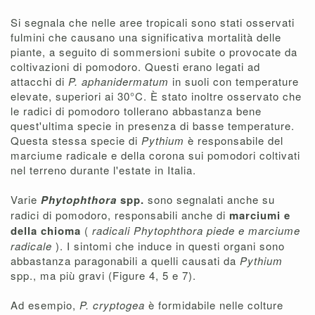
Si segnala che nelle aree tropicali sono stati osservati
fulmini che causano una significativa mortalità delle
piante, a seguito di sommersioni subite o provocate da
coltivazioni di pomodoro. Questi erano legati ad
attacchi di
P. aphanidermatum
in suoli con temperature
elevate, superiori ai 30°C. È stato inoltre osservato che
le radici di pomodoro tollerano abbastanza bene
quest'ultima specie in presenza di basse temperature.
Questa stessa specie di
Pythium
è responsabile del
marciume radicale e della corona sui pomodori coltivati ​​
nel terreno durante l'estate in Italia.
Varie
Phytophthora
spp.
sono segnalati anche su
radici di pomodoro, responsabili anche di
marciumi e
della chioma
(
radicali Phytophthora piede e marciume
radicale
). I sintomi che induce in questi organi sono
abbastanza paragonabili a quelli causati da
Pythium
spp., ma più gravi (Figure 4, 5 e 7).
Ad esempio,
P. cryptogea
è formidabile nelle colture