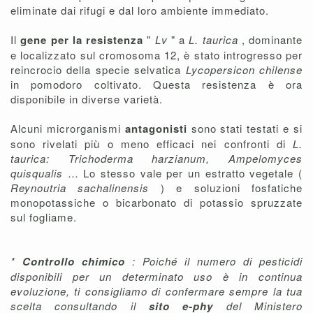
eliminate dai rifugi e dal loro ambiente immediato.
Il
gene per la resistenza
"
Lv
" a
L. taurica
, dominante
e localizzato sul cromosoma 12, è stato introgresso per
reincrocio della specie selvatica
Lycopersicon chilense
in pomodoro coltivato. Questa resistenza è ora
disponibile in diverse varietà.
Alcuni microrganismi
antagonisti
sono stati testati e si
sono rivelati più o meno efficaci nei confronti di
L.
taurica: Trichoderma harzianum, Ampelomyces
quisqualis
… Lo stesso vale per un estratto vegetale (
Reynoutria sachalinensis
) e soluzioni fosfatiche
monopotassiche o bicarbonato di potassio spruzzate
sul fogliame.
*
Controllo chimico
: Poiché il numero di pesticidi
disponibili per un determinato uso è in continua
evoluzione, ti consigliamo di confermare sempre la tua
scelta consultando il
sito e-phy
del Ministero