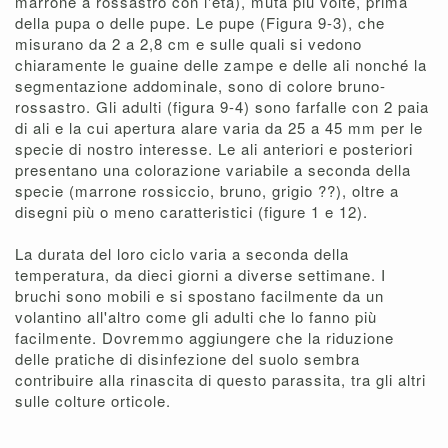
marrone a rossastro con l'età), muta più volte, prima
della pupa o delle pupe. Le pupe (Figura 9-3), che
misurano da 2 a 2,8 cm e sulle quali si vedono
chiaramente le guaine delle zampe e delle ali nonché la
segmentazione addominale, sono di colore bruno-
rossastro. Gli adulti (figura 9-4) sono farfalle con 2 paia
di ali e la cui apertura alare varia da 25 a 45 mm per le
specie di nostro interesse. Le ali anteriori e posteriori
presentano una colorazione variabile a seconda della
specie (marrone rossiccio, bruno, grigio ??), oltre a
disegni più o meno caratteristici (figure 1 e 12).
La durata del loro ciclo varia a seconda della
temperatura, da dieci giorni a diverse settimane. I
bruchi sono mobili e si spostano facilmente da un
volantino all'altro come gli adulti che lo fanno più
facilmente. Dovremmo aggiungere che la riduzione
delle pratiche di disinfezione del suolo sembra
contribuire alla rinascita di questo parassita, tra gli altri
sulle colture orticole.