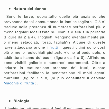
Natura del danno
Sono le larve, soprattutto quelle più anziane, che
provocano danni consumando la lamina fogliare. Ciò si
traduce nella presenza di numerose perforazioni più o
meno regolari localizzate sul limbus o alla sua periferia
(Figure da 2 a 4). I foglietti vengono eventualmente più
o meno setacciati, forati, tagliati?? Alcune di queste
larve attaccano anche i
frutti
; questi ultimi sono così
più o meno rosicchiati piuttosto vicino al peduncolo, o
addirittura hanno dei buchi (figure da 5 a 8). All'interno
sono visibili gallerie e numerosi escrementi. Oltre a
indurre la maturazione precoce dei frutti, queste
perforazioni facilitano la penetrazione di molti agenti
marciumi (figure 7 e 8) (si può consultare il capitolo
Macchie di frutta
).
Biologia
I lepidotteri attraversano 4 fasi di sviluppo: uovo, larva