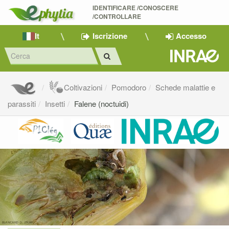
IDENTIFICARE /CONOSCERE 
/CONTROLLARE
It
Iscrizione
Accesso
Coltivazioni
Pomodoro
Schede malattie e
parassiti
Insetti
Falene (noctuidi)