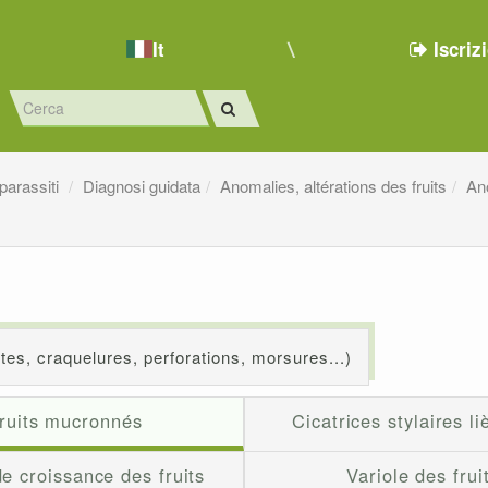
It
Iscriz
 parassiti
Diagnosi guidata
Anomalies, altérations des fruits
Ano
tes, craquelures, perforations, morsures...)
ruits mucronnés
Cicatrices stylaires l
e croissance des fruits
Variole des frui