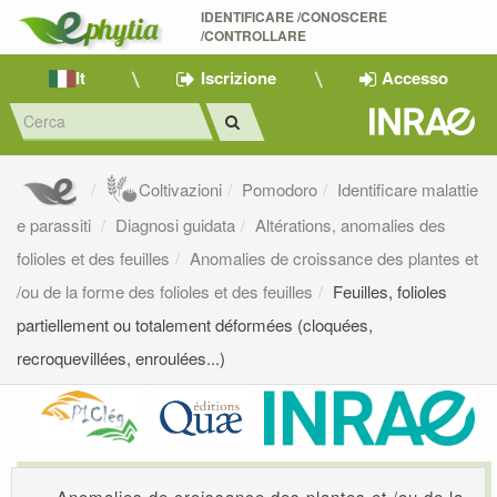
IDENTIFICARE /CONOSCERE 
/CONTROLLARE
It
Iscrizione
Accesso
Coltivazioni
Pomodoro
Identificare malattie
e parassiti
Diagnosi guidata
Altérations, anomalies des
folioles et des feuilles
Anomalies de croissance des plantes et
/ou de la forme des folioles et des feuilles
Feuilles, folioles
partiellement ou totalement déformées (cloquées,
recroquevillées, enroulées...)
Anomalies de croissance des plantes et /ou de la