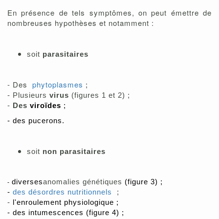
En présence de tels symptômes, on peut émettre de
nombreuses hypothèses et notamment :
soit
parasitaires
- Des
phytoplasmes
;
- Plusieurs
virus
(figures 1 et 2) ;
-
Des
viro
ïdes
;
- des pucerons.
soit
non parasitaires
diverses
anomalies génétiques
(figure 3)
;
-
-
des désordres nutritionnels
;
-
l'enroulement physiologique ;
-
des intumescences (figure 4) ;